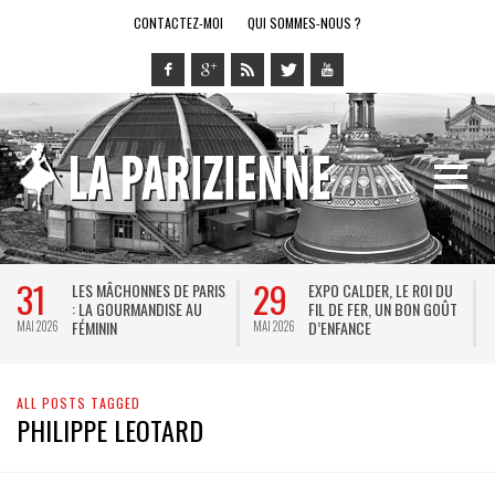
CONTACTEZ-MOI
QUI SOMMES-NOUS ?
31
29
LES MÂCHONNES DE PARIS
EXPO CALDER, LE ROI DU
: LA GOURMANDISE AU
FIL DE FER, UN BON GOÛT
FÉMININ
D’ENFANCE
MAI 2026
MAI 2026
M
ALL POSTS TAGGED
PHILIPPE LEOTARD