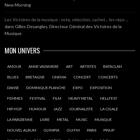
New Morning
Les Victoires de la musique : vote, sélection, cachet... les répo ...
dans
Gilles Desangles, Directeur Général des Victoires de la
Musique
MON UNIVERS
AMOUR
ANNE VASSIVIERE
ART
ARTISTES
BATACLAN
BLUES
BRETAGNE
CINEMA
CONCERT
CONCERTS
DANSE
DOMINIQUE PLANCHE
EXPO
EXPOSITION
FEMMES
FESTIVAL
FILM
HEAVY METAL
HELLFEST
HIP HOP
HUMOUR
JAZZ
JOURNALISTE
LA CIGALE
LA PARIZIENNE
LIVRE
METAL
MUSIC
MUSIQUE
NOUVEL ALBUM
OLYMPIA
OUI FM
PARIS
PINUP