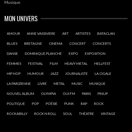
Musique
MON UNIVERS
AMOUR
ANNE VASSIVIERE
ART
ARTISTES
BATACLAN
BLUES
BRETAGNE
CINEMA
CONCERT
CONCERTS
DANSE
DOMINIQUE PLANCHE
EXPO
EXPOSITION
FEMMES
FESTIVAL
FILM
HEAVY METAL
HELLFEST
HIP HOP
HUMOUR
JAZZ
JOURNALISTE
LA CIGALE
LA PARIZIENNE
LIVRE
METAL
MUSIC
MUSIQUE
NOUVEL ALBUM
OLYMPIA
OUI FM
PARIS
PINUP
POLITIQUE
POP
POÉSIE
PUNK
RAP
ROCK
ROCKABILLY
ROCK N ROLL
SOUL
THÉATRE
VINTAGE