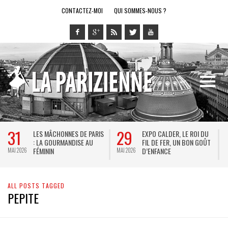
CONTACTEZ-MOI
QUI SOMMES-NOUS ?
31
29
LES MÂCHONNES DE PARIS
EXPO CALDER, LE ROI DU
: LA GOURMANDISE AU
FIL DE FER, UN BON GOÛT
FÉMININ
D’ENFANCE
MAI 2026
MAI 2026
M
ALL POSTS TAGGED
PEPITE