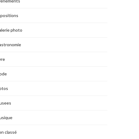
vènements
positions
lerie photo
astronomie
vre
ode
otos
usees
usique
n classé