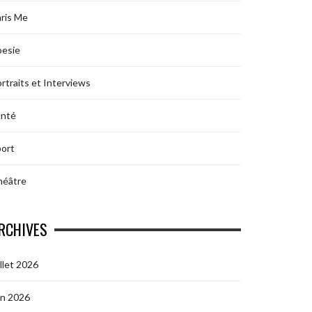
ris Me
oesie
rtraits et Interviews
anté
ort
héâtre
RCHIVES
illet 2026
in 2026