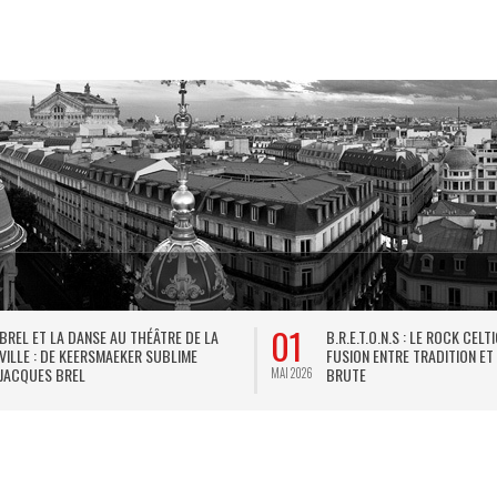
01
BREL ET LA DANSE AU THÉÂTRE DE LA
B.R.E.T.O.N.S : LE ROCK CELT
VILLE : DE KEERSMAEKER SUBLIME
FUSION ENTRE TRADITION ET
JACQUES BREL
BRUTE
MAI 2026