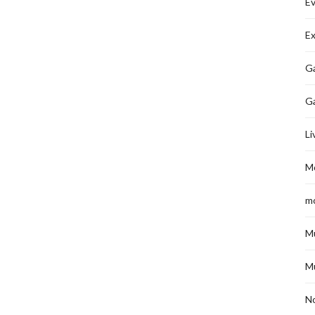
É
Ex
Ga
G
Li
M
m
M
M
No