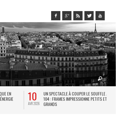
10
27
IQUE EN
UN SPECTACLE À COUPER LE SOUFFLE AU
L
 ÉNERGIE
104 : FRAMES IMPRESSIONNE PETITS ET
TH
GRANDS
AVR 2026
JUIL 2026