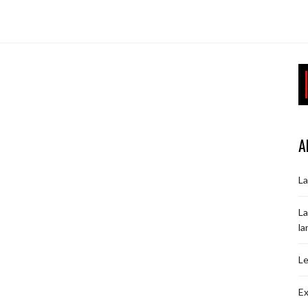
A
La
La
la
Le
Ex