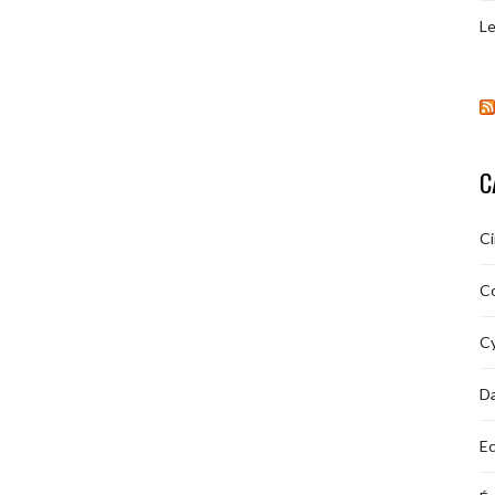
Le
C
C
C
Cy
D
Ec