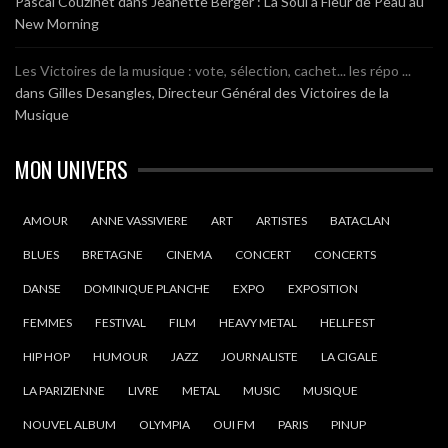
Pascal Couzinet
dans
Jeanette Berger : La Soul à Fleur de Peau au
New Morning
Les Victoires de la musique : vote, sélection, cachet... les répo ...
dans
Gilles Desangles, Directeur Général des Victoires de la
Musique
MON UNIVERS
AMOUR
ANNE VASSIVIERE
ART
ARTISTES
BATACLAN
BLUES
BRETAGNE
CINEMA
CONCERT
CONCERTS
DANSE
DOMINIQUE PLANCHE
EXPO
EXPOSITION
FEMMES
FESTIVAL
FILM
HEAVY METAL
HELLFEST
HIP HOP
HUMOUR
JAZZ
JOURNALISTE
LA CIGALE
LA PARIZIENNE
LIVRE
METAL
MUSIC
MUSIQUE
NOUVEL ALBUM
OLYMPIA
OUI FM
PARIS
PINUP