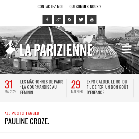
CONTACTEZ-MOI
QUI SOMMES-NOUS ?
31
29
LES MÂCHONNES DE PARIS
EXPO CALDER, LE ROI DU
: LA GOURMANDISE AU
FIL DE FER, UN BON GOÛT
FÉMININ
D’ENFANCE
MAI 2026
MAI 2026
M
ALL POSTS TAGGED
PAULINE CROZE.