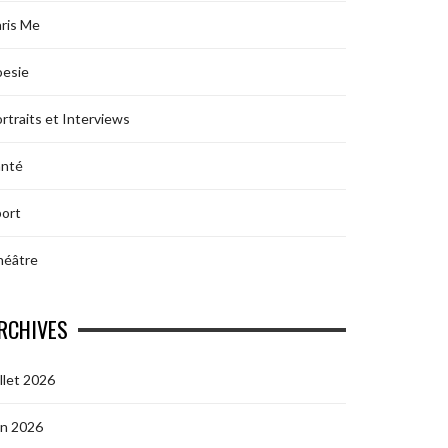
ris Me
oesie
rtraits et Interviews
anté
ort
héâtre
RCHIVES
illet 2026
in 2026