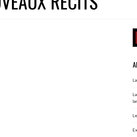
VEAUX RÉCITS
A
La
La
la
Le
Ex