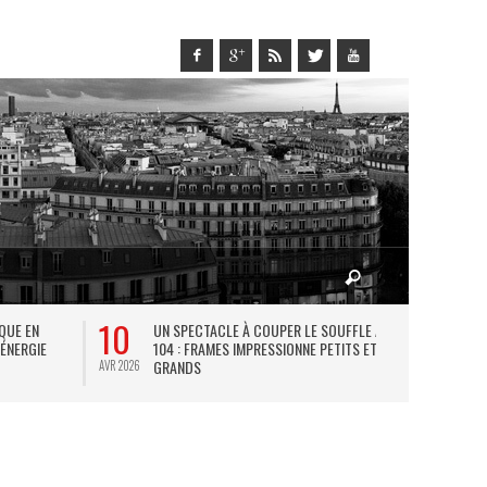
10
27
IQUE EN
UN SPECTACLE À COUPER LE SOUFFLE AU
L
 ÉNERGIE
104 : FRAMES IMPRESSIONNE PETITS ET
TH
GRANDS
AVR 2026
JUIL 2026