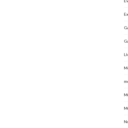
É
Ex
Ga
G
Li
M
m
M
M
No