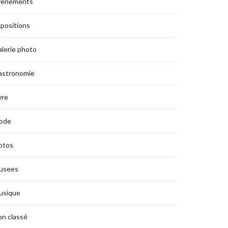
vènements
positions
lerie photo
astronomie
vre
ode
otos
usees
usique
n classé