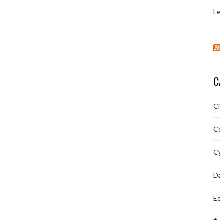
Le
C
C
C
Cy
D
Ec