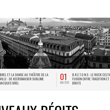
01
BREL ET LA DANSE AU THÉÂTRE DE LA
B.R.E.T.O.N.S : LE ROCK CELT
VILLE : DE KEERSMAEKER SUBLIME
FUSION ENTRE TRADITION ET
JACQUES BREL
BRUTE
MAI 2026