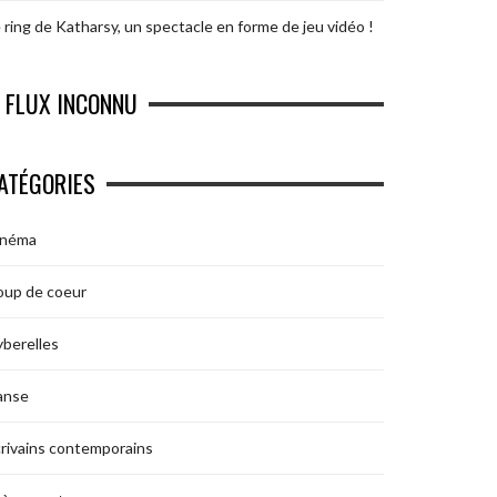
 ring de Katharsy, un spectacle en forme de jeu vidéo !
FLUX INCONNU
ATÉGORIES
inéma
oup de coeur
berelles
anse
rivains contemporains