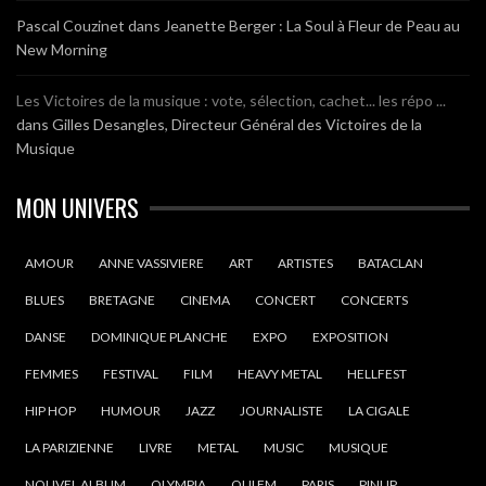
Pascal Couzinet
dans
Jeanette Berger : La Soul à Fleur de Peau au
New Morning
Les Victoires de la musique : vote, sélection, cachet... les répo ...
dans
Gilles Desangles, Directeur Général des Victoires de la
Musique
MON UNIVERS
AMOUR
ANNE VASSIVIERE
ART
ARTISTES
BATACLAN
BLUES
BRETAGNE
CINEMA
CONCERT
CONCERTS
DANSE
DOMINIQUE PLANCHE
EXPO
EXPOSITION
FEMMES
FESTIVAL
FILM
HEAVY METAL
HELLFEST
HIP HOP
HUMOUR
JAZZ
JOURNALISTE
LA CIGALE
LA PARIZIENNE
LIVRE
METAL
MUSIC
MUSIQUE
NOUVEL ALBUM
OLYMPIA
OUI FM
PARIS
PINUP