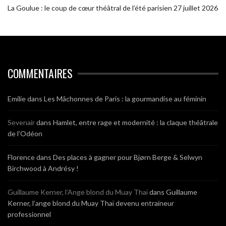
La Goulue : le coup de cœur théâtral de l’été parisien
27 juillet 2026
COMMENTAIRES
Emilie
dans
Les Mâchonnes de Paris : la gourmandise au féminin
Sevenair
dans
Hamlet, entre rage et modernité : la claque théâtrale
de l’Odéon
Florence
dans
Des places à gagner pour Bjørn Berge & Selwyn
Birchwood à Andrésy !
Guillaume Kerner, l’Ange blond du Muay Thaï
dans
Guillaume
Kerner, l’ange blond du Muay Thaï devenu entraineur
professionnel