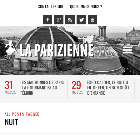
CONTACTEZ-MOI
QUI SOMMES-NOUS ?
31
29
LES MÂCHONNES DE PARIS
EXPO CALDER, LE ROI DU
: LA GOURMANDISE AU
FIL DE FER, UN BON GOÛT
FÉMININ
D’ENFANCE
MAI 2026
MAI 2026
M
ALL POSTS TAGGED
NUIT