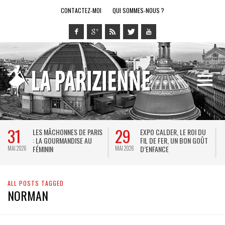
CONTACTEZ-MOI
QUI SOMMES-NOUS ?
31
29
LES MÂCHONNES DE PARIS
EXPO CALDER, LE ROI DU
: LA GOURMANDISE AU
FIL DE FER, UN BON GOÛT
FÉMININ
D’ENFANCE
MAI 2026
MAI 2026
M
ALL POSTS TAGGED
NORMAN