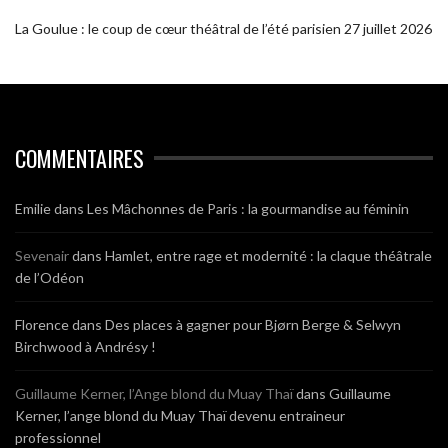
La Goulue : le coup de cœur théâtral de l’été parisien
27 juillet 2026
COMMENTAIRES
Emilie
dans
Les Mâchonnes de Paris : la gourmandise au féminin
Sevenair
dans
Hamlet, entre rage et modernité : la claque théâtrale
de l’Odéon
Florence
dans
Des places à gagner pour Bjørn Berge & Selwyn
Birchwood à Andrésy !
Guillaume Kerner, l’Ange blond du Muay Thaï
dans
Guillaume
Kerner, l’ange blond du Muay Thaï devenu entraineur
professionnel