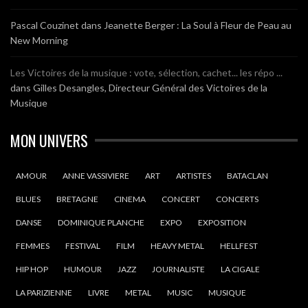
Pascal Couzinet
dans
Jeanette Berger : La Soul à Fleur de Peau au
New Morning
Les Victoires de la musique : vote, sélection, cachet... les répo ...
dans
Gilles Desangles, Directeur Général des Victoires de la
Musique
MON UNIVERS
AMOUR
ANNE VASSIVIERE
ART
ARTISTES
BATACLAN
BLUES
BRETAGNE
CINEMA
CONCERT
CONCERTS
DANSE
DOMINIQUE PLANCHE
EXPO
EXPOSITION
FEMMES
FESTIVAL
FILM
HEAVY METAL
HELLFEST
HIP HOP
HUMOUR
JAZZ
JOURNALISTE
LA CIGALE
LA PARIZIENNE
LIVRE
METAL
MUSIC
MUSIQUE