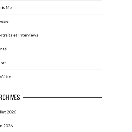
ris Me
oesie
rtraits et Interviews
anté
ort
héâtre
RCHIVES
illet 2026
in 2026