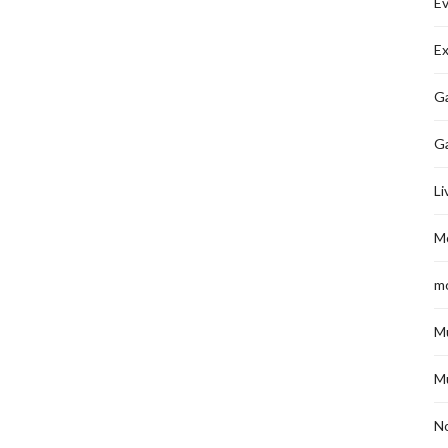
É
Ex
Ga
G
Li
M
m
M
M
No