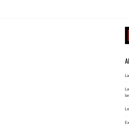
A
La
La
la
Le
Ex