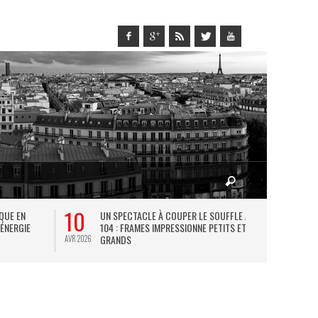
10
27
IQUE EN
UN SPECTACLE À COUPER LE SOUFFLE AU
L
 ÉNERGIE
104 : FRAMES IMPRESSIONNE PETITS ET
TH
GRANDS
AVR 2026
JUIL 2026