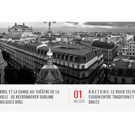
01
BREL ET LA DANSE AU THÉÂTRE DE LA
B.R.E.T.O.N.S : LE ROCK CELT
VILLE : DE KEERSMAEKER SUBLIME
FUSION ENTRE TRADITION ET
JACQUES BREL
BRUTE
MAI 2026