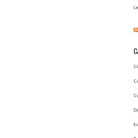
Le
C
C
C
Cy
D
Ec