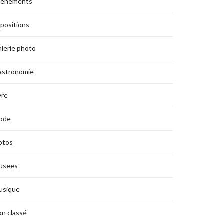
vènements
positions
lerie photo
astronomie
vre
ode
otos
usees
usique
n classé