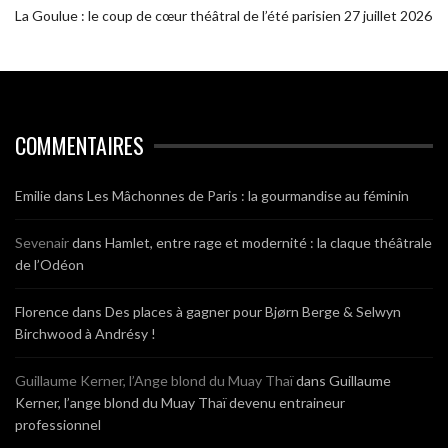
La Goulue : le coup de cœur théâtral de l’été parisien
27 juillet 2026
COMMENTAIRES
Emilie
dans
Les Mâchonnes de Paris : la gourmandise au féminin
Sevenair
dans
Hamlet, entre rage et modernité : la claque théâtrale
de l’Odéon
Florence
dans
Des places à gagner pour Bjørn Berge & Selwyn
Birchwood à Andrésy !
Guillaume Kerner, l’Ange blond du Muay Thaï
dans
Guillaume
Kerner, l’ange blond du Muay Thaï devenu entraineur
professionnel