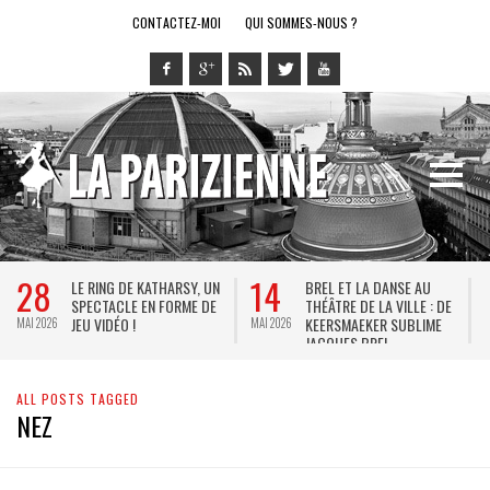
CONTACTEZ-MOI
QUI SOMMES-NOUS ?
28
14
LE RING DE KATHARSY, UN
BREL ET LA DANSE AU
SPECTACLE EN FORME DE
THÉÂTRE DE LA VILLE : DE
JEU VIDÉO !
KEERSMAEKER SUBLIME
MAI 2026
MAI 2026
M
JACQUES BREL
ALL POSTS TAGGED
NEZ