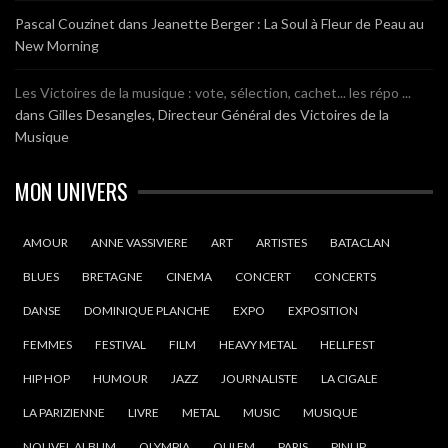
Pascal Couzinet
dans
Jeanette Berger : La Soul à Fleur de Peau au
New Morning
Les Victoires de la musique : vote, sélection, cachet... les répo ...
dans
Gilles Desangles, Directeur Général des Victoires de la
Musique
MON UNIVERS
AMOUR
ANNE VASSIVIERE
ART
ARTISTES
BATACLAN
BLUES
BRETAGNE
CINEMA
CONCERT
CONCERTS
DANSE
DOMINIQUE PLANCHE
EXPO
EXPOSITION
FEMMES
FESTIVAL
FILM
HEAVY METAL
HELLFEST
HIP HOP
HUMOUR
JAZZ
JOURNALISTE
LA CIGALE
LA PARIZIENNE
LIVRE
METAL
MUSIC
MUSIQUE
NOUVEL ALBUM
OLYMPIA
OUI FM
PARIS
PINUP