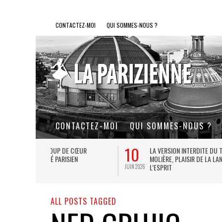
CONTACTEZ-MOI
QUI SOMMES-NOUS ?
CONTACTEZ-MOI
QUI SOMMES-NOUS ?
28
14
L DE FER, UN
LE RING DE KATHARSY, UN SPECTACLE EN
FORME DE JEU VIDÉO !
MAI 2026
MAI 2026
ALL POSTS TAGGED