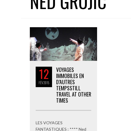
NED GRUJIC
12
VOYAGES
IMMOBILES EN
D’AUTRES
FÉV
2015
TEMPS
STILL
TRAVEL AT OTHER
TIMES
LES VOYAGES
FANTASTIQUES : **** Ned