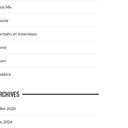
ris Me
oesie
rtraits et Interviews
anté
ort
héâtre
RCHIVES
illet 2026
in 2026