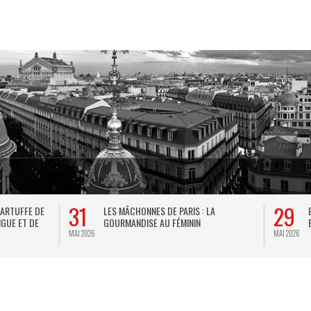
01
BREL ET LA DANSE AU THÉÂTRE DE LA
B.R.E.T.O.N.S : LE ROCK CELT
VILLE : DE KEERSMAEKER SUBLIME
FUSION ENTRE TRADITION ET
JACQUES BREL
BRUTE
MAI 2026