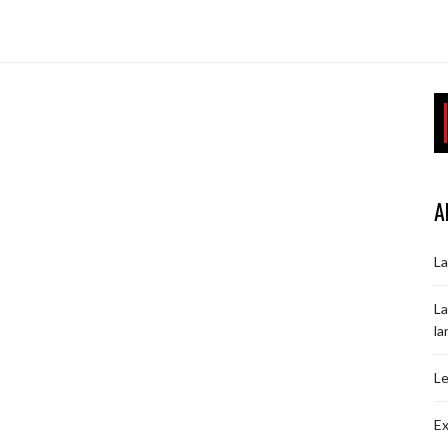
A
La
La
la
Le
Ex