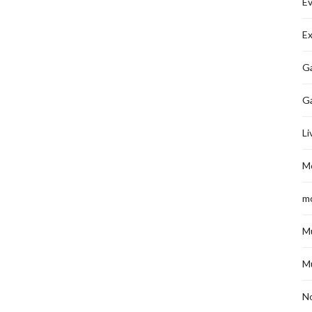
É
Ex
Ga
G
Li
M
m
M
M
No