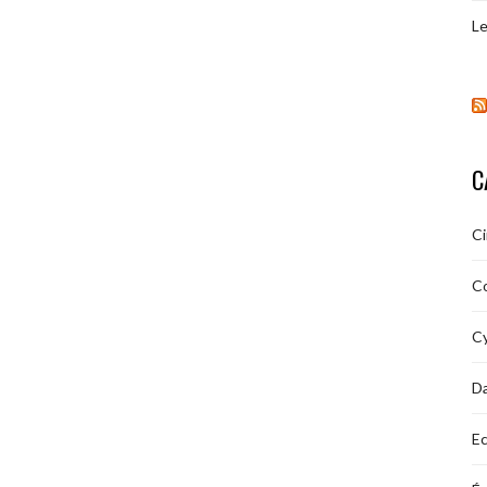
Le
C
C
C
Cy
D
Ec