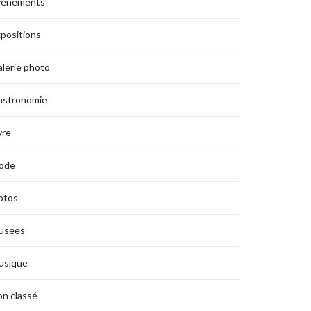
vènements
positions
lerie photo
astronomie
vre
ode
otos
usees
usique
n classé