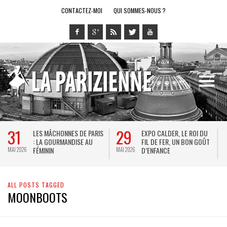
CONTACTEZ-MOI
QUI SOMMES-NOUS ?
31
29
LES MÂCHONNES DE PARIS
EXPO CALDER, LE ROI DU
: LA GOURMANDISE AU
FIL DE FER, UN BON GOÛT
FÉMININ
D’ENFANCE
MAI 2026
MAI 2026
M
ALL POSTS TAGGED
MOONBOOTS