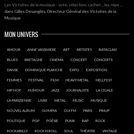
Les Victoires de la musique : vote, sélection, cachet... les répo ...
dans
Gilles Desangles, Directeur Général des Victoires de la
Musique
MON UNIVERS
AMOUR
ANNE VASSIVIERE
ART
ARTISTES
BATACLAN
BLUES
BRETAGNE
CINEMA
CONCERT
CONCERTS
DANSE
DOMINIQUE PLANCHE
EXPO
EXPOSITION
FEMMES
FESTIVAL
FILM
HEAVY METAL
HELLFEST
HIP HOP
HUMOUR
JAZZ
JOURNALISTE
LA CIGALE
LA PARIZIENNE
LIVRE
METAL
MUSIC
MUSIQUE
NOUVEL ALBUM
OLYMPIA
OUI FM
PARIS
PINUP
POLITIQUE
POP
POÉSIE
PUNK
RAP
ROCK
ROCKABILLY
ROCK N ROLL
SOUL
THÉATRE
VINTAGE