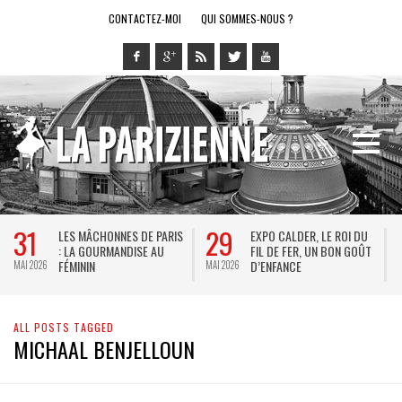
CONTACTEZ-MOI
QUI SOMMES-NOUS ?
31
29
LES MÂCHONNES DE PARIS
EXPO CALDER, LE ROI DU
: LA GOURMANDISE AU
FIL DE FER, UN BON GOÛT
FÉMININ
D’ENFANCE
MAI 2026
MAI 2026
M
ALL POSTS TAGGED
MICHAAL BENJELLOUN