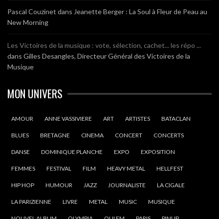
Pascal Couzinet
dans
Jeanette Berger : La Soul à Fleur de Peau au
New Morning
Les Victoires de la musique : vote, sélection, cachet... les répo ...
dans
Gilles Desangles, Directeur Général des Victoires de la
Musique
MON UNIVERS
AMOUR
ANNE VASSIVIERE
ART
ARTISTES
BATACLAN
BLUES
BRETAGNE
CINEMA
CONCERT
CONCERTS
DANSE
DOMINIQUE PLANCHE
EXPO
EXPOSITION
FEMMES
FESTIVAL
FILM
HEAVY METAL
HELLFEST
HIP HOP
HUMOUR
JAZZ
JOURNALISTE
LA CIGALE
LA PARIZIENNE
LIVRE
METAL
MUSIC
MUSIQUE
NOUVEL ALBUM
OLYMPIA
OUI FM
PARIS
PINUP