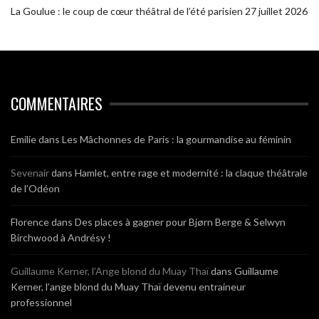
La Goulue : le coup de cœur théâtral de l’été parisien
27 juillet 2026
COMMENTAIRES
Emilie
dans
Les Mâchonnes de Paris : la gourmandise au féminin
Sevenair
dans
Hamlet, entre rage et modernité : la claque théâtrale
de l’Odéon
Florence
dans
Des places à gagner pour Bjørn Berge & Selwyn
Birchwood à Andrésy !
Guillaume Kerner, l’Ange blond du Muay Thaï
dans
Guillaume
Kerner, l’ange blond du Muay Thaï devenu entraineur
professionnel