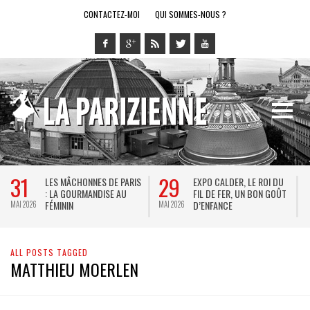
CONTACTEZ-MOI
QUI SOMMES-NOUS ?
31
29
LES MÂCHONNES DE PARIS
EXPO CALDER, LE ROI DU
: LA GOURMANDISE AU
FIL DE FER, UN BON GOÛT
FÉMININ
D’ENFANCE
MAI 2026
MAI 2026
M
ALL POSTS TAGGED
MATTHIEU MOERLEN