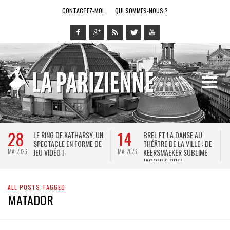
CONTACTEZ-MOI
QUI SOMMES-NOUS ?
28
14
LE RING DE KATHARSY, UN
BREL ET LA DANSE AU
SPECTACLE EN FORME DE
THÉÂTRE DE LA VILLE : DE
JEU VIDÉO !
KEERSMAEKER SUBLIME
MAI 2026
MAI 2026
M
JACQUES BREL
ALL POSTS TAGGED
MATADOR