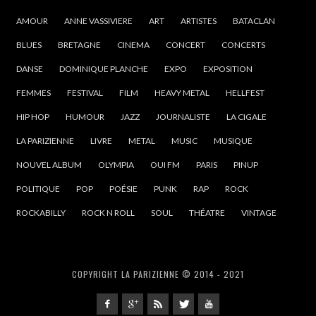
AMOUR
ANNE VASSIVIERE
ART
ARTISTES
BATACLAN
BLUES
BRETAGNE
CINEMA
CONCERT
CONCERTS
DANSE
DOMINIQUE PLANCHE
EXPO
EXPOSITION
FEMMES
FESTIVAL
FILM
HEAVY METAL
HELLFEST
HIP HOP
HUMOUR
JAZZ
JOURNALISTE
LA CIGALE
LA PARIZIENNE
LIVRE
METAL
MUSIC
MUSIQUE
NOUVEL ALBUM
OLYMPIA
OUI FM
PARIS
PINUP
POLITIQUE
POP
POÉSIE
PUNK
RAP
ROCK
ROCKABILLY
ROCK N ROLL
SOUL
THÉATRE
VINTAGE
COPYRIGHT LA PARIZIENNE © 2014 - 2021