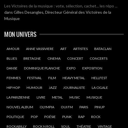
Les Victoires de la musique : vote, sélection, cachet... les répo ...
dans
Gilles Desangles, Directeur Général des Victoires de la
Musique
MON UNIVERS
AMOUR
ANNE VASSIVIERE
ART
ARTISTES
BATACLAN
BLUES
BRETAGNE
CINEMA
CONCERT
CONCERTS
DANSE
DOMINIQUE PLANCHE
EXPO
EXPOSITION
FEMMES
FESTIVAL
FILM
HEAVY METAL
HELLFEST
HIP HOP
HUMOUR
JAZZ
JOURNALISTE
LA CIGALE
LA PARIZIENNE
LIVRE
METAL
MUSIC
MUSIQUE
NOUVEL ALBUM
OLYMPIA
OUI FM
PARIS
PINUP
POLITIQUE
POP
POÉSIE
PUNK
RAP
ROCK
ROCKABILLY
ROCK N ROLL
SOUL
THÉATRE
VINTAGE