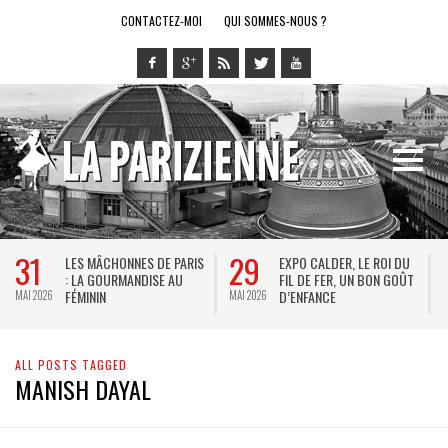
CONTACTEZ-MOI
QUI SOMMES-NOUS ?
31
29
LES MÂCHONNES DE PARIS
EXPO CALDER, LE ROI DU
: LA GOURMANDISE AU
FIL DE FER, UN BON GOÛT
FÉMININ
D’ENFANCE
MAI 2026
MAI 2026
M
ALL POSTS TAGGED
MANISH DAYAL