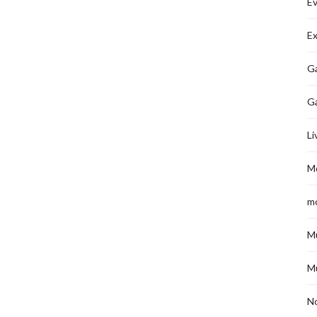
É
Ex
Ga
G
Li
M
m
M
M
No