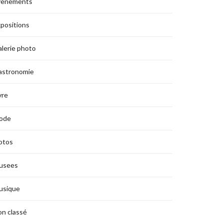
vènements
positions
lerie photo
astronomie
vre
ode
otos
usees
usique
n classé