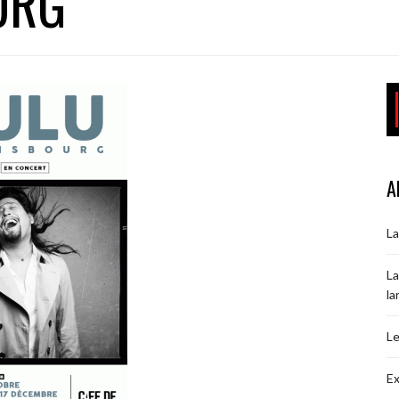
URG
A
La
La
la
Le
Ex