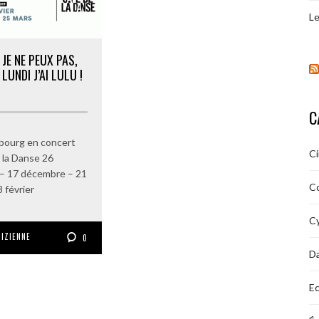
Le
JE NE PEUX PAS,
LUNDI J’AI LULU !
C
bourg en concert
C
 la Danse 26
– 17 décembre – 21
C
8 février
Cy
RIZIENNE
0
D
Ec