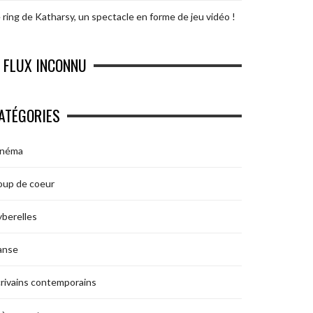
 ring de Katharsy, un spectacle en forme de jeu vidéo !
FLUX INCONNU
ATÉGORIES
inéma
oup de coeur
berelles
anse
rivains contemporains