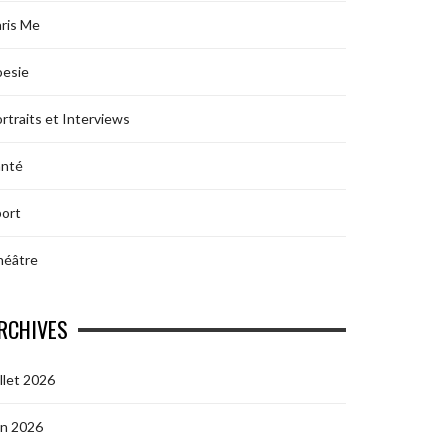
ris Me
oesie
rtraits et Interviews
anté
ort
héâtre
RCHIVES
illet 2026
in 2026