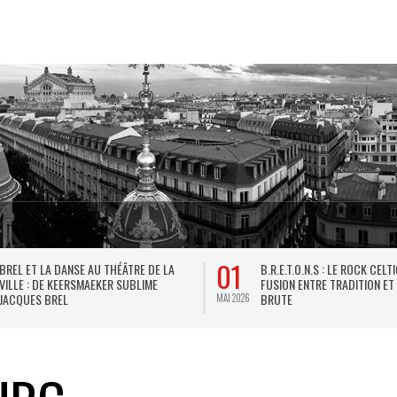
01
BREL ET LA DANSE AU THÉÂTRE DE LA
B.R.E.T.O.N.S : LE ROCK CELT
VILLE : DE KEERSMAEKER SUBLIME
FUSION ENTRE TRADITION ET
JACQUES BREL
BRUTE
MAI 2026