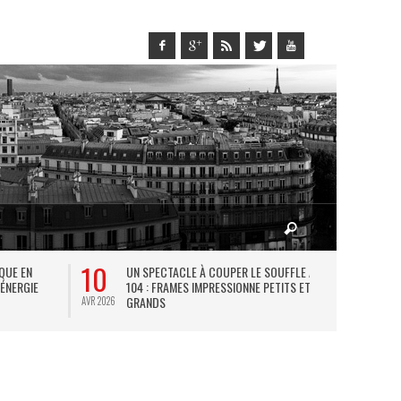
10
27
IQUE EN
UN SPECTACLE À COUPER LE SOUFFLE AU
L
 ÉNERGIE
104 : FRAMES IMPRESSIONNE PETITS ET
TH
GRANDS
AVR 2026
JUIL 2026