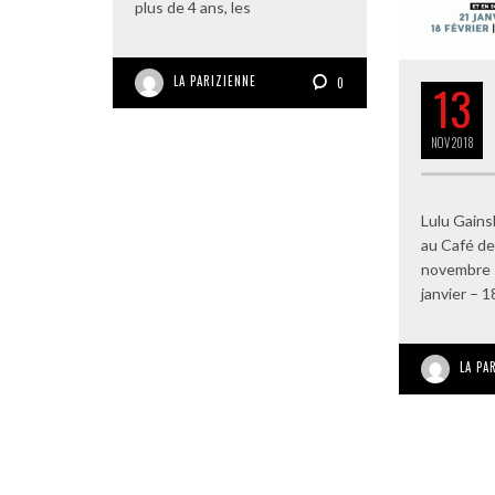
plus de 4 ans, les
LA PARIZIENNE
0
13
NOV
2018
Lulu Gains
au Café de
novembre 
janvier – 1
LA PA