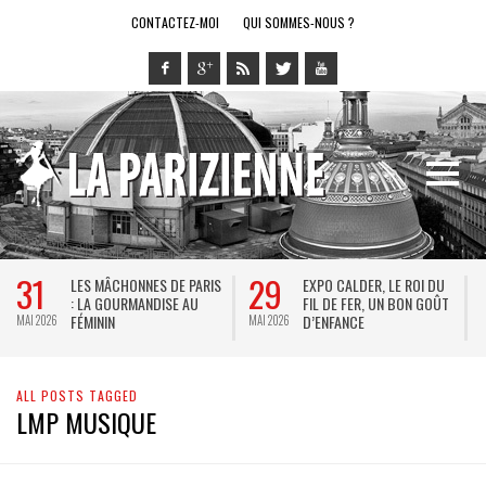
CONTACTEZ-MOI
QUI SOMMES-NOUS ?
31
29
LES MÂCHONNES DE PARIS
EXPO CALDER, LE ROI DU
: LA GOURMANDISE AU
FIL DE FER, UN BON GOÛT
FÉMININ
D’ENFANCE
MAI 2026
MAI 2026
M
ALL POSTS TAGGED
LMP MUSIQUE