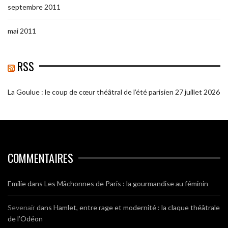
septembre 2011
mai 2011
RSS
La Goulue : le coup de cœur théâtral de l’été parisien
27 juillet 2026
COMMENTAIRES
Emilie
dans
Les Mâchonnes de Paris : la gourmandise au féminin
Sevenair
dans
Hamlet, entre rage et modernité : la claque théâtrale
de l’Odéon