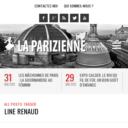
CONTACTEZ-MOI
QUI SOMMES-NOUS ?
31
29
LES MÂCHONNES DE PARIS
EXPO CALDER, LE ROI DU
: LA GOURMANDISE AU
FIL DE FER, UN BON GOÛT
FÉMININ
D’ENFANCE
MAI 2026
MAI 2026
M
ALL POSTS TAGGED
LINE RENAUD