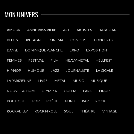
MON UNIVERS
AMOUR
ANNE VASSIVIERE
ART
ARTISTES
BATACLAN
BLUES
BRETAGNE
CINEMA
CONCERT
CONCERTS
DANSE
DOMINIQUE PLANCHE
EXPO
EXPOSITION
FEMMES
FESTIVAL
FILM
HEAVY METAL
HELLFEST
HIP HOP
HUMOUR
JAZZ
JOURNALISTE
LA CIGALE
LA PARIZIENNE
LIVRE
METAL
MUSIC
MUSIQUE
NOUVEL ALBUM
OLYMPIA
OUI FM
PARIS
PINUP
POLITIQUE
POP
POÉSIE
PUNK
RAP
ROCK
ROCKABILLY
ROCK N ROLL
SOUL
THÉATRE
VINTAGE