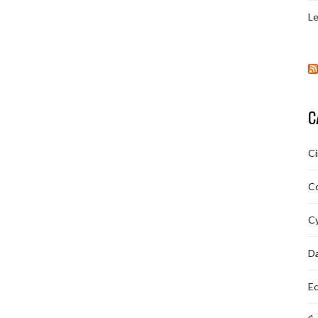
Le
C
C
C
Cy
D
Ec