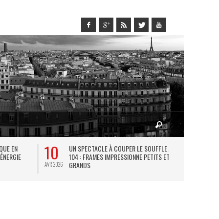
10
27
IQUE EN
UN SPECTACLE À COUPER LE SOUFFLE AU
L
 ÉNERGIE
104 : FRAMES IMPRESSIONNE PETITS ET
TH
GRANDS
AVR 2026
JUIL 2026