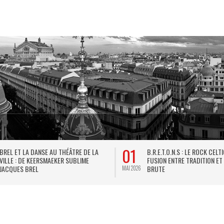
01
BREL ET LA DANSE AU THÉÂTRE DE LA
B.R.E.T.O.N.S : LE ROCK CELT
VILLE : DE KEERSMAEKER SUBLIME
FUSION ENTRE TRADITION ET
JACQUES BREL
BRUTE
MAI 2026