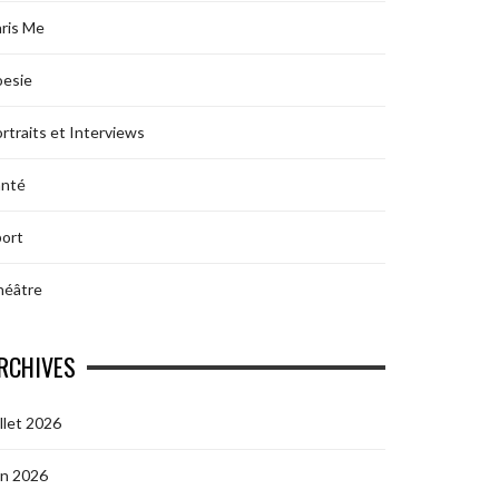
ris Me
oesie
rtraits et Interviews
anté
ort
héâtre
RCHIVES
illet 2026
in 2026