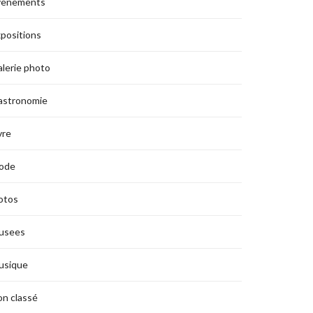
vènements
positions
lerie photo
astronomie
vre
ode
otos
usees
usique
n classé