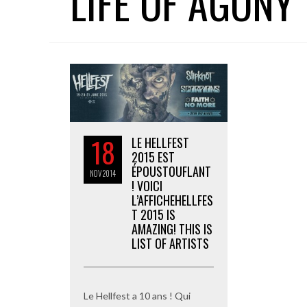
LIFE OF AGONY
18
LE HELLFEST
2015 EST
ÉPOUSTOUFLANT
NOV
2014
! VOICI
L’AFFICHE
HELLFES
T 2015 IS
AMAZING! THIS IS
LIST OF ARTISTS
Le Hellfest a 10 ans ! Qui