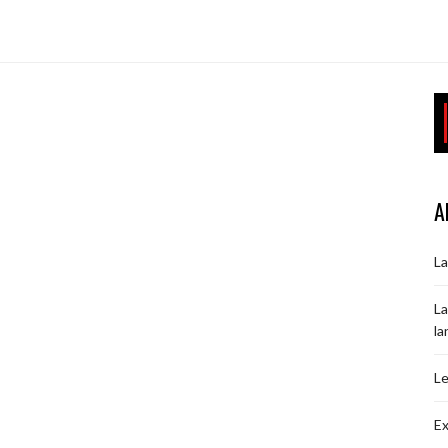
A
La
La
la
Le
Ex