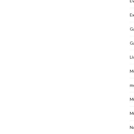
É
Ex
Ga
G
Li
M
m
M
M
No