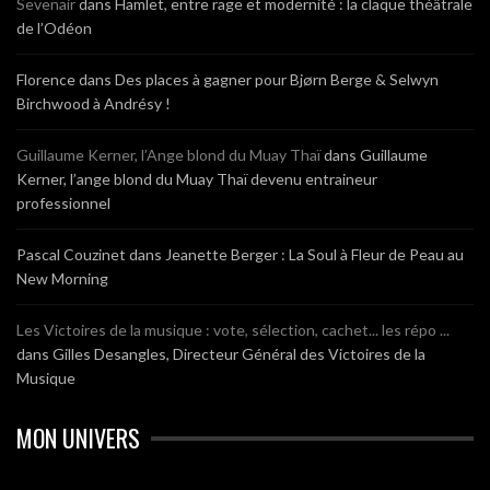
Sevenair
dans
Hamlet, entre rage et modernité : la claque théâtrale
de l’Odéon
Florence
dans
Des places à gagner pour Bjørn Berge & Selwyn
Birchwood à Andrésy !
Guillaume Kerner, l’Ange blond du Muay Thaï
dans
Guillaume
Kerner, l’ange blond du Muay Thaï devenu entraineur
professionnel
Pascal Couzinet
dans
Jeanette Berger : La Soul à Fleur de Peau au
New Morning
Les Victoires de la musique : vote, sélection, cachet... les répo ...
dans
Gilles Desangles, Directeur Général des Victoires de la
Musique
MON UNIVERS