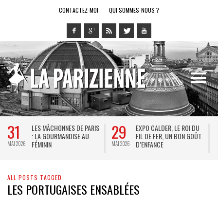
CONTACTEZ-MOI
QUI SOMMES-NOUS ?
31
29
LES MÂCHONNES DE PARIS
EXPO CALDER, LE ROI DU
: LA GOURMANDISE AU
FIL DE FER, UN BON GOÛT
FÉMININ
D’ENFANCE
MAI 2026
MAI 2026
M
ALL POSTS TAGGED
LES PORTUGAISES ENSABLÉES