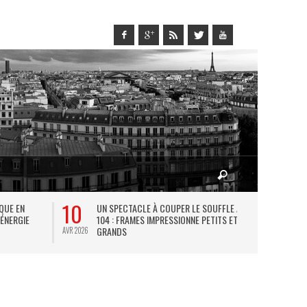
10
27
IQUE EN
UN SPECTACLE À COUPER LE SOUFFLE AU
L
 ÉNERGIE
104 : FRAMES IMPRESSIONNE PETITS ET
TH
GRANDS
AVR 2026
JUIL 2026