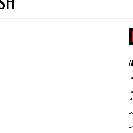
ISH
A
La
La
la
Le
Ex