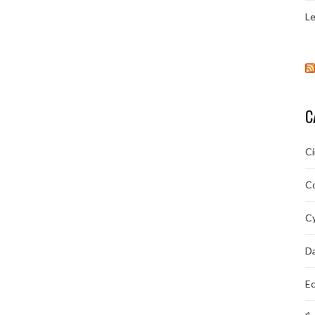
Le
C
C
C
Cy
D
Ec