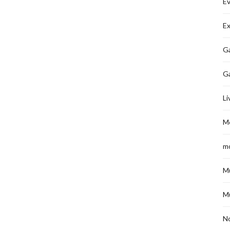
É
Ex
Ga
G
Li
M
m
M
M
No