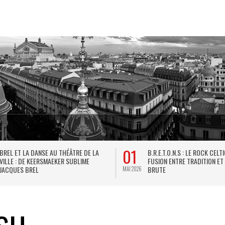
01
BREL ET LA DANSE AU THÉÂTRE DE LA
B.R.E.T.O.N.S : LE ROCK CELT
VILLE : DE KEERSMAEKER SUBLIME
FUSION ENTRE TRADITION ET
JACQUES BREL
BRUTE
MAI 2026