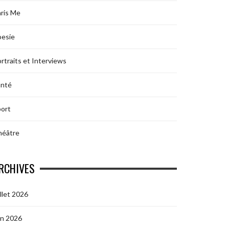
ris Me
oesie
rtraits et Interviews
anté
ort
héâtre
RCHIVES
illet 2026
in 2026