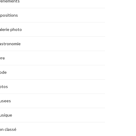
vènements
positions
lerie photo
astronomie
vre
ode
otos
usees
usique
n classé