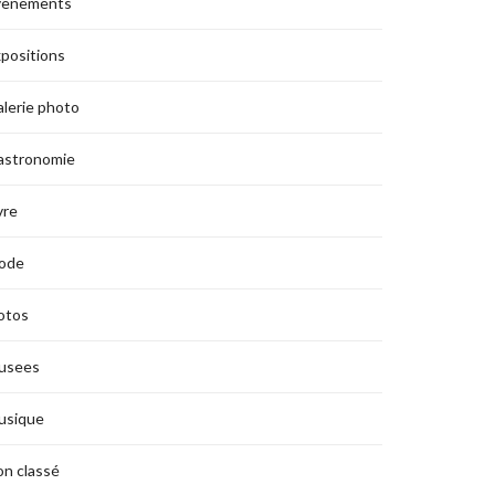
vènements
positions
lerie photo
astronomie
vre
ode
otos
usees
usique
n classé