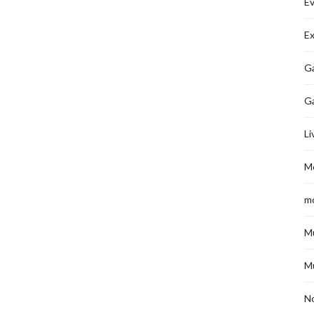
É
Ex
Ga
G
Li
M
m
M
M
No