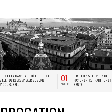
01
BREL ET LA DANSE AU THÉÂTRE DE LA
B.R.E.T.O.N.S : LE ROCK CELT
VILLE : DE KEERSMAEKER SUBLIME
FUSION ENTRE TRADITION ET
JACQUES BREL
BRUTE
MAI 2026