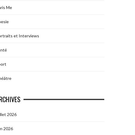
ris Me
oesie
rtraits et Interviews
anté
ort
héâtre
RCHIVES
illet 2026
in 2026