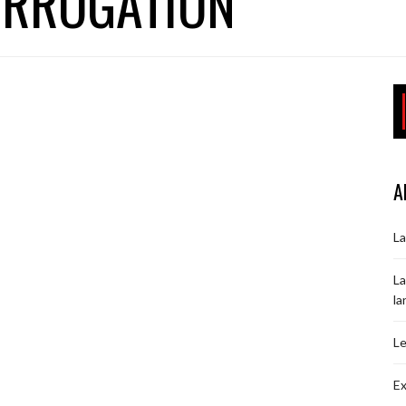
TERROGATION
A
La
La
la
Le
Ex