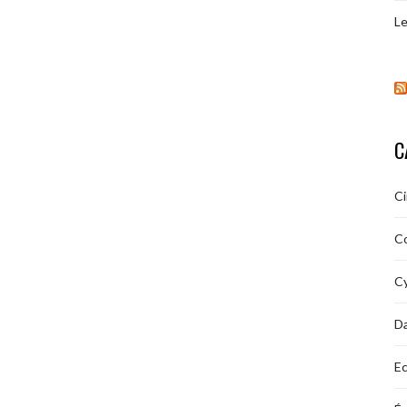
Le
C
C
C
Cy
D
Ec