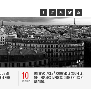
10
27
IQUE EN
UN SPECTACLE À COUPER LE SOUFFLE AU
L
 ÉNERGIE
104 : FRAMES IMPRESSIONNE PETITS ET
TH
GRANDS
AVR 2026
JUIL 2026