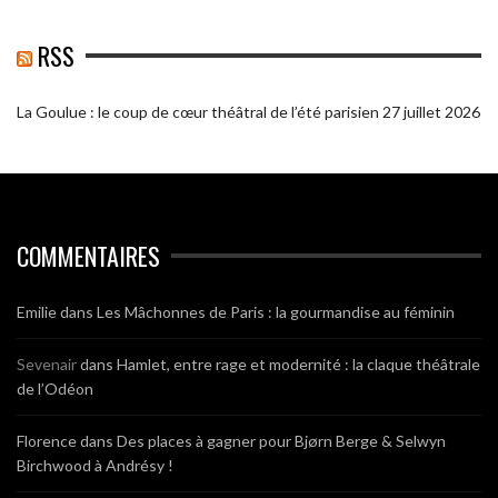
RSS
La Goulue : le coup de cœur théâtral de l’été parisien
27 juillet 2026
COMMENTAIRES
Emilie
dans
Les Mâchonnes de Paris : la gourmandise au féminin
Sevenair
dans
Hamlet, entre rage et modernité : la claque théâtrale
de l’Odéon
Florence
dans
Des places à gagner pour Bjørn Berge & Selwyn
Birchwood à Andrésy !