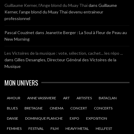
Guillaume Kerner, l’Ange blond du Muay Thaï
dans
Guillaume
Kerner, l’ange blond du Muay Thaï devenu entraineur
professionnel
Pascal Couzinet
dans
Jeanette Berger : La Soul à Fleur de Peau au
New Morning
Les Victoires de la musique : vote, sélection, cachet... les répo ...
dans
Gilles Desangles, Directeur Général des Victoires de la
Musique
MON UNIVERS
AMOUR
ANNE VASSIVIERE
ART
ARTISTES
BATACLAN
BLUES
BRETAGNE
CINEMA
CONCERT
CONCERTS
DANSE
DOMINIQUE PLANCHE
EXPO
EXPOSITION
FEMMES
FESTIVAL
FILM
HEAVY METAL
HELLFEST