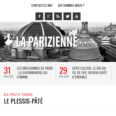
CONTACTEZ-MOI
QUI SOMMES-NOUS ?
31
29
LES MÂCHONNES DE PARIS
EXPO CALDER, LE ROI DU
: LA GOURMANDISE AU
FIL DE FER, UN BON GOÛT
FÉMININ
D’ENFANCE
MAI 2026
MAI 2026
M
ALL POSTS TAGGED
LE PLESSIS-PÂTÉ