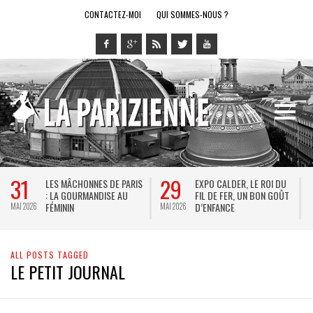
CONTACTEZ-MOI
QUI SOMMES-NOUS ?
31
29
LES MÂCHONNES DE PARIS
EXPO CALDER, LE ROI DU
: LA GOURMANDISE AU
FIL DE FER, UN BON GOÛT
FÉMININ
D’ENFANCE
MAI 2026
MAI 2026
M
ALL POSTS TAGGED
LE PETIT JOURNAL