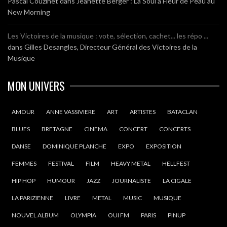
Pascal Couzinet
dans
Jeanette Berger : La Soul à Fleur de Peau au
New Morning
Les Victoires de la musique : vote, sélection, cachet... les répo ...
dans
Gilles Desangles, Directeur Général des Victoires de la
Musique
MON UNIVERS
AMOUR
ANNE VASSIVIERE
ART
ARTISTES
BATACLAN
BLUES
BRETAGNE
CINEMA
CONCERT
CONCERTS
DANSE
DOMINIQUE PLANCHE
EXPO
EXPOSITION
FEMMES
FESTIVAL
FILM
HEAVY METAL
HELLFEST
HIP HOP
HUMOUR
JAZZ
JOURNALISTE
LA CIGALE
LA PARIZIENNE
LIVRE
METAL
MUSIC
MUSIQUE
NOUVEL ALBUM
OLYMPIA
OUI FM
PARIS
PINUP