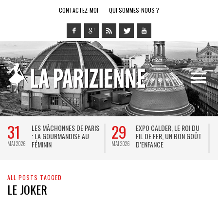
CONTACTEZ-MOI
QUI SOMMES-NOUS ?
31
29
LES MÂCHONNES DE PARIS
EXPO CALDER, LE ROI DU
: LA GOURMANDISE AU
FIL DE FER, UN BON GOÛT
FÉMININ
D’ENFANCE
MAI 2026
MAI 2026
M
ALL POSTS TAGGED
LE JOKER