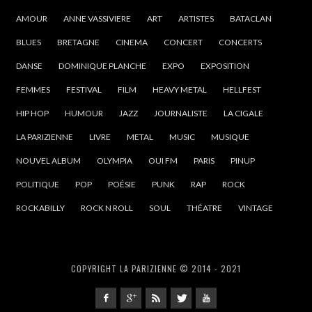
AMOUR
ANNE VASSIVIERE
ART
ARTISTES
BATACLAN
BLUES
BRETAGNE
CINEMA
CONCERT
CONCERTS
DANSE
DOMINIQUE PLANCHE
EXPO
EXPOSITION
FEMMES
FESTIVAL
FILM
HEAVY METAL
HELLFEST
HIP HOP
HUMOUR
JAZZ
JOURNALISTE
LA CIGALE
LA PARIZIENNE
LIVRE
METAL
MUSIC
MUSIQUE
NOUVEL ALBUM
OLYMPIA
OUI FM
PARIS
PINUP
POLITIQUE
POP
POÉSIE
PUNK
RAP
ROCK
ROCKABILLY
ROCK N ROLL
SOUL
THÉATRE
VINTAGE
COPYRIGHT LA PARIZIENNE © 2014 - 2021