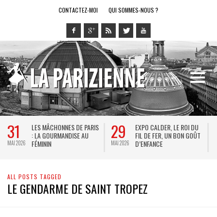
CONTACTEZ-MOI
QUI SOMMES-NOUS ?
31
29
LES MÂCHONNES DE PARIS
EXPO CALDER, LE ROI DU
: LA GOURMANDISE AU
FIL DE FER, UN BON GOÛT
FÉMININ
D’ENFANCE
MAI 2026
MAI 2026
M
ALL POSTS TAGGED
LE GENDARME DE SAINT TROPEZ