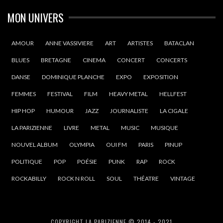
MON UNIVERS
AMOUR
ANNE VASSIVIERE
ART
ARTISTES
BATACLAN
BLUES
BRETAGNE
CINEMA
CONCERT
CONCERTS
DANSE
DOMINIQUE PLANCHE
EXPO
EXPOSITION
FEMMES
FESTIVAL
FILM
HEAVY METAL
HELLFEST
HIP HOP
HUMOUR
JAZZ
JOURNALISTE
LA CIGALE
LA PARIZIENNE
LIVRE
METAL
MUSIC
MUSIQUE
NOUVEL ALBUM
OLYMPIA
OUI FM
PARIS
PINUP
POLITIQUE
POP
POÉSIE
PUNK
RAP
ROCK
ROCKABILLY
ROCK N ROLL
SOUL
THÉATRE
VINTAGE
COPYRIGHT LA PARIZIENNE © 2014 - 2021