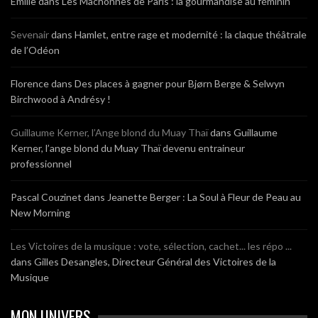
Emilie
dans
Les Mâchonnes de Paris : la gourmandise au féminin
Sevenair
dans
Hamlet, entre rage et modernité : la claque théâtrale
de l’Odéon
Florence
dans
Des places à gagner pour Bjørn Berge & Selwyn
Birchwood à Andrésy !
Guillaume Kerner, l’Ange blond du Muay Thaï
dans
Guillaume
Kerner, l’ange blond du Muay Thaï devenu entraineur
professionnel
Pascal Couzinet
dans
Jeanette Berger : La Soul à Fleur de Peau au
New Morning
Les Victoires de la musique : vote, sélection, cachet... les répo ...
dans
Gilles Desangles, Directeur Général des Victoires de la
Musique
MON UNIVERS