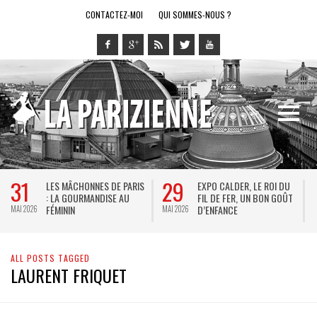
CONTACTEZ-MOI
QUI SOMMES-NOUS ?
31
29
LES MÂCHONNES DE PARIS
EXPO CALDER, LE ROI DU
: LA GOURMANDISE AU
FIL DE FER, UN BON GOÛT
FÉMININ
D’ENFANCE
MAI 2026
MAI 2026
M
ALL POSTS TAGGED
LAURENT FRIQUET