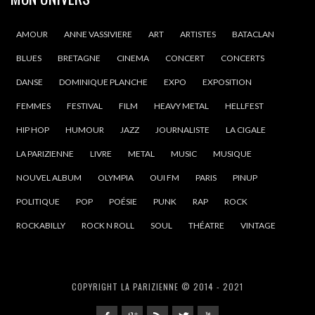
AMOUR
ANNE VASSIVIERE
ART
ARTISTES
BATACLAN
BLUES
BRETAGNE
CINEMA
CONCERT
CONCERTS
DANSE
DOMINIQUE PLANCHE
EXPO
EXPOSITION
FEMMES
FESTIVAL
FILM
HEAVY METAL
HELLFEST
HIP HOP
HUMOUR
JAZZ
JOURNALISTE
LA CIGALE
LA PARIZIENNE
LIVRE
METAL
MUSIC
MUSIQUE
NOUVEL ALBUM
OLYMPIA
OUI FM
PARIS
PINUP
POLITIQUE
POP
POÉSIE
PUNK
RAP
ROCK
ROCKABILLY
ROCK N ROLL
SOUL
THÉATRE
VINTAGE
COPYRIGHT LA PARIZIENNE © 2014 - 2021