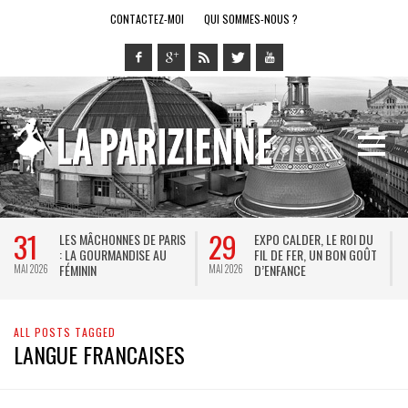
CONTACTEZ-MOI
QUI SOMMES-NOUS ?
31
29
LES MÂCHONNES DE PARIS
EXPO CALDER, LE ROI DU
: LA GOURMANDISE AU
FIL DE FER, UN BON GOÛT
FÉMININ
D’ENFANCE
MAI 2026
MAI 2026
M
ALL POSTS TAGGED
LANGUE FRANCAISES