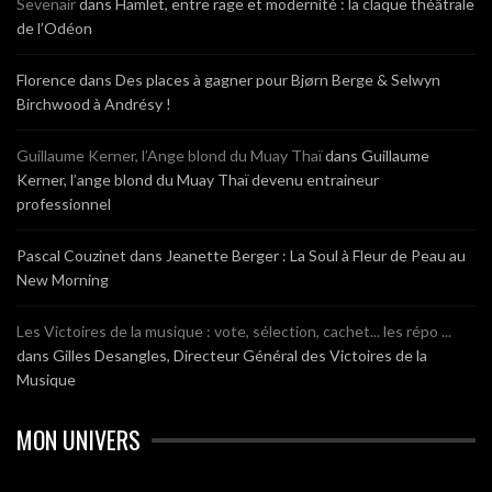
Sevenair
dans
Hamlet, entre rage et modernité : la claque théâtrale
de l’Odéon
Florence
dans
Des places à gagner pour Bjørn Berge & Selwyn
Birchwood à Andrésy !
Guillaume Kerner, l’Ange blond du Muay Thaï
dans
Guillaume
Kerner, l’ange blond du Muay Thaï devenu entraineur
professionnel
Pascal Couzinet
dans
Jeanette Berger : La Soul à Fleur de Peau au
New Morning
Les Victoires de la musique : vote, sélection, cachet... les répo ...
dans
Gilles Desangles, Directeur Général des Victoires de la
Musique
MON UNIVERS