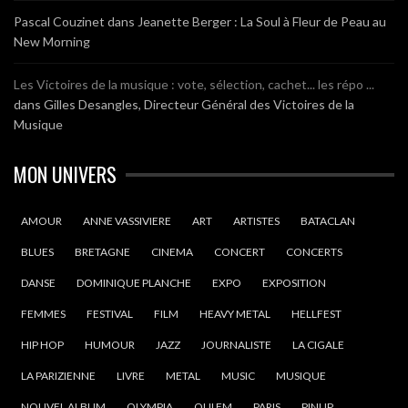
Pascal Couzinet
dans
Jeanette Berger : La Soul à Fleur de Peau au
New Morning
Les Victoires de la musique : vote, sélection, cachet... les répo ...
dans
Gilles Desangles, Directeur Général des Victoires de la
Musique
MON UNIVERS
AMOUR
ANNE VASSIVIERE
ART
ARTISTES
BATACLAN
BLUES
BRETAGNE
CINEMA
CONCERT
CONCERTS
DANSE
DOMINIQUE PLANCHE
EXPO
EXPOSITION
FEMMES
FESTIVAL
FILM
HEAVY METAL
HELLFEST
HIP HOP
HUMOUR
JAZZ
JOURNALISTE
LA CIGALE
LA PARIZIENNE
LIVRE
METAL
MUSIC
MUSIQUE
NOUVEL ALBUM
OLYMPIA
OUI FM
PARIS
PINUP