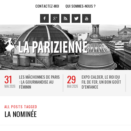
CONTACTEZ-MOI
QUI SOMMES-NOUS ?
31
29
LES MÂCHONNES DE PARIS
EXPO CALDER, LE ROI DU
: LA GOURMANDISE AU
FIL DE FER, UN BON GOÛT
FÉMININ
D’ENFANCE
MAI 2026
MAI 2026
M
ALL POSTS TAGGED
LA NOMINÉE