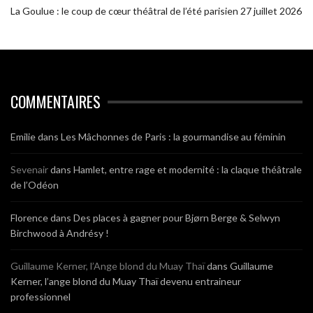
La Goulue : le coup de cœur théâtral de l’été parisien
27 juillet 2026
COMMENTAIRES
Emilie
dans
Les Mâchonnes de Paris : la gourmandise au féminin
Sevenair
dans
Hamlet, entre rage et modernité : la claque théâtrale
de l’Odéon
Florence
dans
Des places à gagner pour Bjørn Berge & Selwyn
Birchwood à Andrésy !
Guillaume Kerner, l’Ange blond du Muay Thaï
dans
Guillaume
Kerner, l’ange blond du Muay Thaï devenu entraineur
professionnel