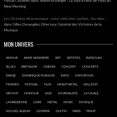
Pascal Couzinet
dans
Jeanette Berger : La Soul à Fleur de Peau au
New Morning
Les Victoires de la musique : vote, sélection, cachet... les répo ...
dans
Gilles Desangles, Directeur Général des Victoires de la
Musique
MON UNIVERS
AMOUR
ANNE VASSIVIERE
ART
ARTISTES
BATACLAN
BLUES
BRETAGNE
CINEMA
CONCERT
CONCERTS
DANSE
DOMINIQUE PLANCHE
EXPO
EXPOSITION
FEMMES
FESTIVAL
FILM
HEAVY METAL
HELLFEST
HIP HOP
HUMOUR
JAZZ
JOURNALISTE
LA CIGALE
LA PARIZIENNE
LIVRE
METAL
MUSIC
MUSIQUE
NOUVEL ALBUM
OLYMPIA
OUI FM
PARIS
PINUP