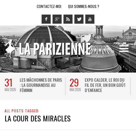
CONTACTEZ-MOI
QUI SOMMES-NOUS ?
31
29
LES MÂCHONNES DE PARIS
EXPO CALDER, LE ROI DU
: LA GOURMANDISE AU
FIL DE FER, UN BON GOÛT
FÉMININ
D’ENFANCE
MAI 2026
MAI 2026
M
ALL POSTS TAGGED
LA COUR DES MIRACLES