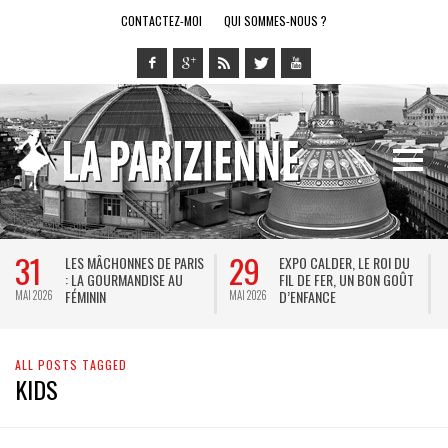
CONTACTEZ-MOI
QUI SOMMES-NOUS ?
31
29
LES MÂCHONNES DE PARIS
EXPO CALDER, LE ROI DU
: LA GOURMANDISE AU
FIL DE FER, UN BON GOÛT
FÉMININ
D’ENFANCE
MAI 2026
MAI 2026
M
ALL POSTS TAGGED
KIDS