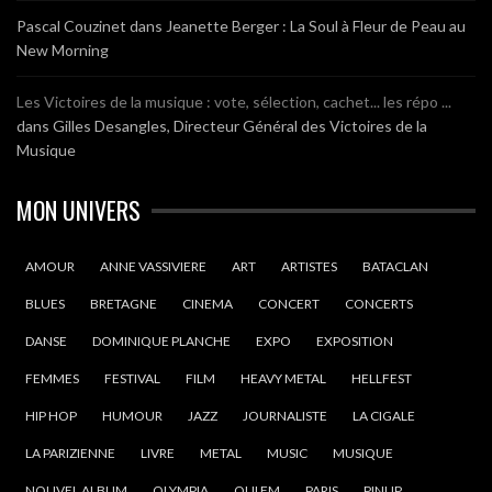
Pascal Couzinet
dans
Jeanette Berger : La Soul à Fleur de Peau au
New Morning
Les Victoires de la musique : vote, sélection, cachet... les répo ...
dans
Gilles Desangles, Directeur Général des Victoires de la
Musique
MON UNIVERS
AMOUR
ANNE VASSIVIERE
ART
ARTISTES
BATACLAN
BLUES
BRETAGNE
CINEMA
CONCERT
CONCERTS
DANSE
DOMINIQUE PLANCHE
EXPO
EXPOSITION
FEMMES
FESTIVAL
FILM
HEAVY METAL
HELLFEST
HIP HOP
HUMOUR
JAZZ
JOURNALISTE
LA CIGALE
LA PARIZIENNE
LIVRE
METAL
MUSIC
MUSIQUE
NOUVEL ALBUM
OLYMPIA
OUI FM
PARIS
PINUP