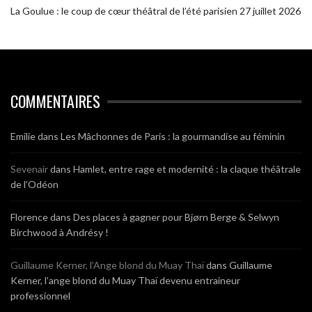
La Goulue : le coup de cœur théâtral de l’été parisien
27 juillet 2026
COMMENTAIRES
Emilie
dans
Les Mâchonnes de Paris : la gourmandise au féminin
Sevenair
dans
Hamlet, entre rage et modernité : la claque théâtrale
de l’Odéon
Florence
dans
Des places à gagner pour Bjørn Berge & Selwyn
Birchwood à Andrésy !
Guillaume Kerner, l’Ange blond du Muay Thaï
dans
Guillaume
Kerner, l’ange blond du Muay Thaï devenu entraineur
professionnel