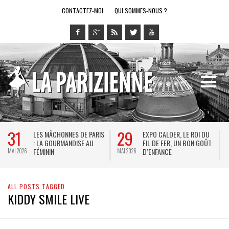
CONTACTEZ-MOI
QUI SOMMES-NOUS ?
31
29
LES MÂCHONNES DE PARIS
EXPO CALDER, LE ROI DU
: LA GOURMANDISE AU
FIL DE FER, UN BON GOÛT
FÉMININ
D’ENFANCE
MAI 2026
MAI 2026
M
ALL POSTS TAGGED
KIDDY SMILE LIVE