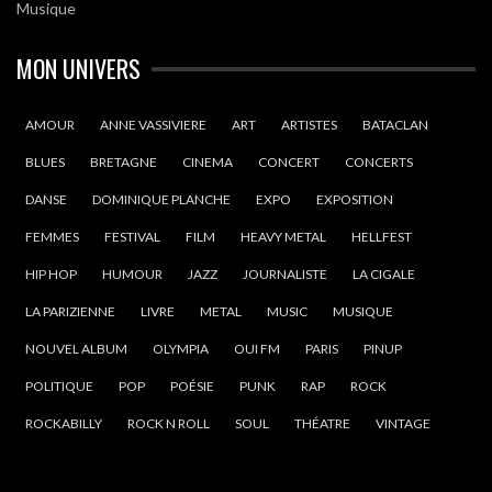
Musique
MON UNIVERS
AMOUR
ANNE VASSIVIERE
ART
ARTISTES
BATACLAN
BLUES
BRETAGNE
CINEMA
CONCERT
CONCERTS
DANSE
DOMINIQUE PLANCHE
EXPO
EXPOSITION
FEMMES
FESTIVAL
FILM
HEAVY METAL
HELLFEST
HIP HOP
HUMOUR
JAZZ
JOURNALISTE
LA CIGALE
LA PARIZIENNE
LIVRE
METAL
MUSIC
MUSIQUE
NOUVEL ALBUM
OLYMPIA
OUI FM
PARIS
PINUP
POLITIQUE
POP
POÉSIE
PUNK
RAP
ROCK
ROCKABILLY
ROCK N ROLL
SOUL
THÉATRE
VINTAGE