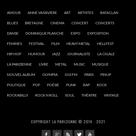
AMOUR
ANNE VASSIVIERE
ART
ARTISTES
BATACLAN
BLUES
BRETAGNE
CINEMA
CONCERT
CONCERTS
DANSE
DOMINIQUE PLANCHE
EXPO
EXPOSITION
FEMMES
FESTIVAL
FILM
HEAVY METAL
HELLFEST
HIP HOP
HUMOUR
JAZZ
JOURNALISTE
LA CIGALE
LA PARIZIENNE
LIVRE
METAL
MUSIC
MUSIQUE
NOUVEL ALBUM
OLYMPIA
OUI FM
PARIS
PINUP
POLITIQUE
POP
POÉSIE
PUNK
RAP
ROCK
ROCKABILLY
ROCK N ROLL
SOUL
THÉATRE
VINTAGE
COPYRIGHT LA PARIZIENNE © 2014 - 2021