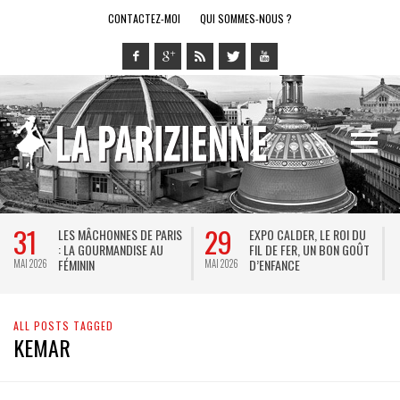
CONTACTEZ-MOI
QUI SOMMES-NOUS ?
31
29
LES MÂCHONNES DE PARIS
EXPO CALDER, LE ROI DU
: LA GOURMANDISE AU
FIL DE FER, UN BON GOÛT
FÉMININ
D’ENFANCE
MAI 2026
MAI 2026
M
ALL POSTS TAGGED
KEMAR