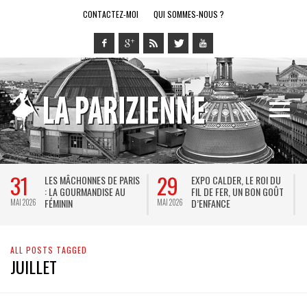
CONTACTEZ-MOI
QUI SOMMES-NOUS ?
31
29
LES MÂCHONNES DE PARIS
EXPO CALDER, LE ROI DU
: LA GOURMANDISE AU
FIL DE FER, UN BON GOÛT
FÉMININ
D’ENFANCE
MAI 2026
MAI 2026
M
ALL POSTS TAGGED
JUILLET