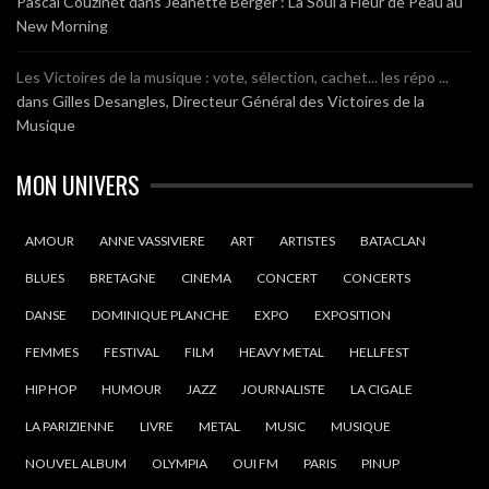
Pascal Couzinet
dans
Jeanette Berger : La Soul à Fleur de Peau au
New Morning
Les Victoires de la musique : vote, sélection, cachet... les répo ...
dans
Gilles Desangles, Directeur Général des Victoires de la
Musique
MON UNIVERS
AMOUR
ANNE VASSIVIERE
ART
ARTISTES
BATACLAN
BLUES
BRETAGNE
CINEMA
CONCERT
CONCERTS
DANSE
DOMINIQUE PLANCHE
EXPO
EXPOSITION
FEMMES
FESTIVAL
FILM
HEAVY METAL
HELLFEST
HIP HOP
HUMOUR
JAZZ
JOURNALISTE
LA CIGALE
LA PARIZIENNE
LIVRE
METAL
MUSIC
MUSIQUE
NOUVEL ALBUM
OLYMPIA
OUI FM
PARIS
PINUP