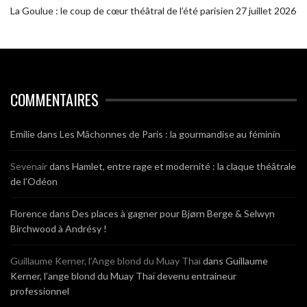
La Goulue : le coup de cœur théâtral de l’été parisien
27 juillet 2026
COMMENTAIRES
Emilie
dans
Les Mâchonnes de Paris : la gourmandise au féminin
Sevenair
dans
Hamlet, entre rage et modernité : la claque théâtrale
de l’Odéon
Florence
dans
Des places à gagner pour Bjørn Berge & Selwyn
Birchwood à Andrésy !
Guillaume Kerner, l’Ange blond du Muay Thaï
dans
Guillaume
Kerner, l’ange blond du Muay Thaï devenu entraineur
professionnel