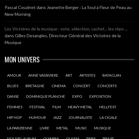
Pascal Couzinet
dans
Jeanette Berger : La Soul à Fleur de Peau au
New Morning
Les Victoires de la musique : vote, sélection, cachet... les répo ...
dans
Gilles Desangles, Directeur Général des Victoires de la
Musique
MON UNIVERS
AMOUR
ANNE VASSIVIERE
ART
ARTISTES
BATACLAN
BLUES
BRETAGNE
CINEMA
CONCERT
CONCERTS
DANSE
DOMINIQUE PLANCHE
EXPO
EXPOSITION
FEMMES
FESTIVAL
FILM
HEAVY METAL
HELLFEST
HIP HOP
HUMOUR
JAZZ
JOURNALISTE
LA CIGALE
LA PARIZIENNE
LIVRE
METAL
MUSIC
MUSIQUE
NOUVEL ALBUM
OLYMPIA
OUI FM
PARIS
PINUP