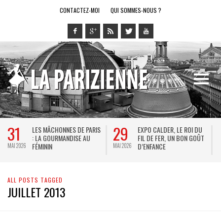
CONTACTEZ-MOI
QUI SOMMES-NOUS ?
31
29
LES MÂCHONNES DE PARIS
EXPO CALDER, LE ROI DU
: LA GOURMANDISE AU
FIL DE FER, UN BON GOÛT
FÉMININ
D’ENFANCE
MAI 2026
MAI 2026
M
ALL POSTS TAGGED
JUILLET 2013