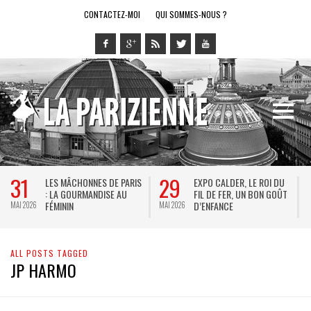
CONTACTEZ-MOI
QUI SOMMES-NOUS ?
31
29
LES MÂCHONNES DE PARIS
EXPO CALDER, LE ROI DU
: LA GOURMANDISE AU
FIL DE FER, UN BON GOÛT
FÉMININ
D’ENFANCE
MAI 2026
MAI 2026
M
ALL POSTS TAGGED
JP HARMO