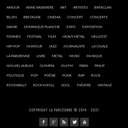
AMOUR
ANNE VASSIVIERE
ART
ARTISTES
BATACLAN
BLUES
BRETAGNE
CINEMA
CONCERT
CONCERTS
DANSE
DOMINIQUE PLANCHE
EXPO
EXPOSITION
FEMMES
FESTIVAL
FILM
HEAVY METAL
HELLFEST
HIP HOP
HUMOUR
JAZZ
JOURNALISTE
LA CIGALE
LA PARIZIENNE
LIVRE
METAL
MUSIC
MUSIQUE
NOUVEL ALBUM
OLYMPIA
OUI FM
PARIS
PINUP
POLITIQUE
POP
POÉSIE
PUNK
RAP
ROCK
ROCKABILLY
ROCK N ROLL
SOUL
THÉATRE
VINTAGE
COPYRIGHT LA PARIZIENNE © 2014 - 2021