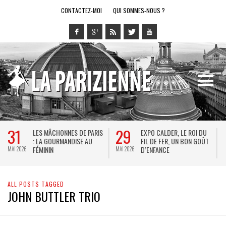
CONTACTEZ-MOI
QUI SOMMES-NOUS ?
31
29
LES MÂCHONNES DE PARIS
EXPO CALDER, LE ROI DU
: LA GOURMANDISE AU
FIL DE FER, UN BON GOÛT
FÉMININ
D’ENFANCE
MAI 2026
MAI 2026
M
ALL POSTS TAGGED
JOHN BUTTLER TRIO