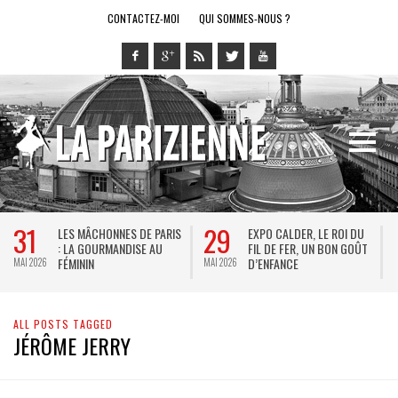
CONTACTEZ-MOI
QUI SOMMES-NOUS ?
31
29
LES MÂCHONNES DE PARIS
EXPO CALDER, LE ROI DU
: LA GOURMANDISE AU
FIL DE FER, UN BON GOÛT
FÉMININ
D’ENFANCE
MAI 2026
MAI 2026
M
ALL POSTS TAGGED
JÉRÔME JERRY