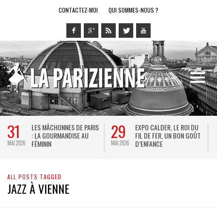
CONTACTEZ-MOI
QUI SOMMES-NOUS ?
31
29
LES MÂCHONNES DE PARIS
EXPO CALDER, LE ROI DU
: LA GOURMANDISE AU
FIL DE FER, UN BON GOÛT
FÉMININ
D’ENFANCE
MAI 2026
MAI 2026
M
ALL POSTS TAGGED
JAZZ À VIENNE