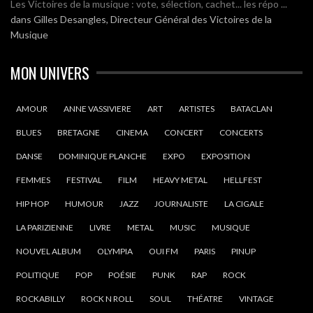
Les Victoires de la musique : vote, sélection, cachet... les répo ...
dans
Gilles Desangles, Directeur Général des Victoires de la
Musique
MON UNIVERS
AMOUR
ANNE VASSIVIERE
ART
ARTISTES
BATACLAN
BLUES
BRETAGNE
CINEMA
CONCERT
CONCERTS
DANSE
DOMINIQUE PLANCHE
EXPO
EXPOSITION
FEMMES
FESTIVAL
FILM
HEAVY METAL
HELLFEST
HIP HOP
HUMOUR
JAZZ
JOURNALISTE
LA CIGALE
LA PARIZIENNE
LIVRE
METAL
MUSIC
MUSIQUE
NOUVEL ALBUM
OLYMPIA
OUI FM
PARIS
PINUP
POLITIQUE
POP
POÉSIE
PUNK
RAP
ROCK
ROCKABILLY
ROCK N ROLL
SOUL
THÉATRE
VINTAGE