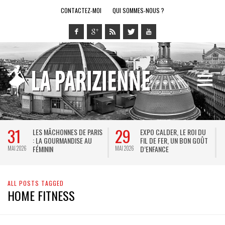
CONTACTEZ-MOI
QUI SOMMES-NOUS ?
31
29
LES MÂCHONNES DE PARIS
EXPO CALDER, LE ROI DU
: LA GOURMANDISE AU
FIL DE FER, UN BON GOÛT
FÉMININ
D’ENFANCE
MAI 2026
MAI 2026
M
ALL POSTS TAGGED
HOME FITNESS