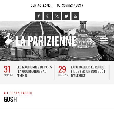
CONTACTEZ-MOI
QUI SOMMES-NOUS ?
31
29
LES MÂCHONNES DE PARIS
EXPO CALDER, LE ROI DU
: LA GOURMANDISE AU
FIL DE FER, UN BON GOÛT
FÉMININ
D’ENFANCE
MAI 2026
MAI 2026
M
ALL POSTS TAGGED
GUSH