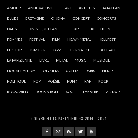
AMOUR
ANNE VASSIVIERE
ART
ARTISTES
BATACLAN
BLUES
BRETAGNE
CINEMA
CONCERT
CONCERTS
DANSE
DOMINIQUE PLANCHE
EXPO
EXPOSITION
FEMMES
FESTIVAL
FILM
HEAVY METAL
HELLFEST
HIP HOP
HUMOUR
JAZZ
JOURNALISTE
LA CIGALE
LA PARIZIENNE
LIVRE
METAL
MUSIC
MUSIQUE
NOUVEL ALBUM
OLYMPIA
OUI FM
PARIS
PINUP
POLITIQUE
POP
POÉSIE
PUNK
RAP
ROCK
ROCKABILLY
ROCK N ROLL
SOUL
THÉATRE
VINTAGE
COPYRIGHT LA PARIZIENNE © 2014 - 2021