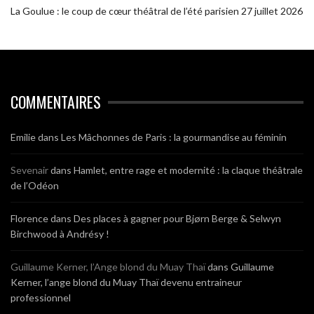
La Goulue : le coup de cœur théâtral de l’été parisien
27 juillet 2026
COMMENTAIRES
Emilie
dans
Les Mâchonnes de Paris : la gourmandise au féminin
Sevenair
dans
Hamlet, entre rage et modernité : la claque théâtrale
de l’Odéon
Florence
dans
Des places à gagner pour Bjørn Berge & Selwyn
Birchwood à Andrésy !
Guillaume Kerner, l’Ange blond du Muay Thaï
dans
Guillaume
Kerner, l’ange blond du Muay Thaï devenu entraineur
professionnel