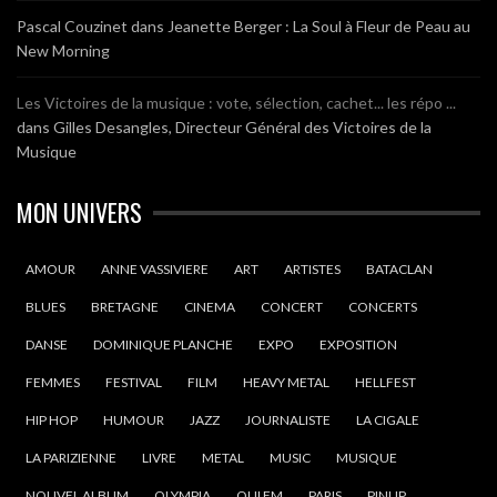
Pascal Couzinet
dans
Jeanette Berger : La Soul à Fleur de Peau au
New Morning
Les Victoires de la musique : vote, sélection, cachet... les répo ...
dans
Gilles Desangles, Directeur Général des Victoires de la
Musique
MON UNIVERS
AMOUR
ANNE VASSIVIERE
ART
ARTISTES
BATACLAN
BLUES
BRETAGNE
CINEMA
CONCERT
CONCERTS
DANSE
DOMINIQUE PLANCHE
EXPO
EXPOSITION
FEMMES
FESTIVAL
FILM
HEAVY METAL
HELLFEST
HIP HOP
HUMOUR
JAZZ
JOURNALISTE
LA CIGALE
LA PARIZIENNE
LIVRE
METAL
MUSIC
MUSIQUE
NOUVEL ALBUM
OLYMPIA
OUI FM
PARIS
PINUP