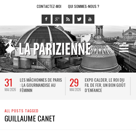
CONTACTEZ-MOI
QUI SOMMES-NOUS ?
31
29
LES MÂCHONNES DE PARIS
EXPO CALDER, LE ROI DU
: LA GOURMANDISE AU
FIL DE FER, UN BON GOÛT
FÉMININ
D’ENFANCE
MAI 2026
MAI 2026
M
ALL POSTS TAGGED
GUILLAUME CANET