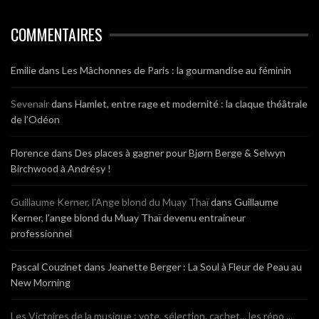
COMMENTAIRES
Emilie
dans
Les Mâchonnes de Paris : la gourmandise au féminin
Sevenair
dans
Hamlet, entre rage et modernité : la claque théâtrale
de l’Odéon
Florence
dans
Des places à gagner pour Bjørn Berge & Selwyn
Birchwood à Andrésy !
Guillaume Kerner, l’Ange blond du Muay Thaï
dans
Guillaume
Kerner, l’ange blond du Muay Thaï devenu entraineur
professionnel
Pascal Couzinet
dans
Jeanette Berger : La Soul à Fleur de Peau au
New Morning
Les Victoires de la musique : vote, sélection, cachet... les répo ...