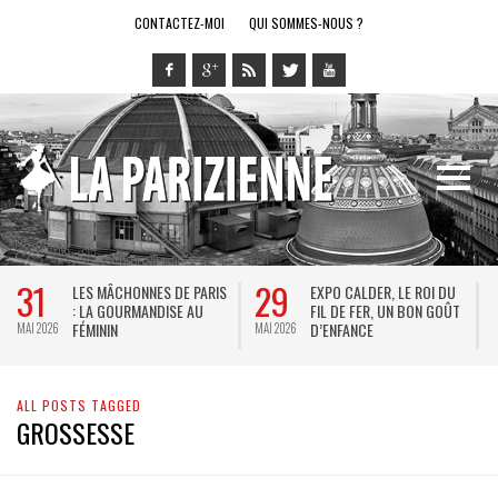
CONTACTEZ-MOI
QUI SOMMES-NOUS ?
31
29
LES MÂCHONNES DE PARIS
EXPO CALDER, LE ROI DU
: LA GOURMANDISE AU
FIL DE FER, UN BON GOÛT
FÉMININ
D’ENFANCE
MAI 2026
MAI 2026
M
ALL POSTS TAGGED
GROSSESSE