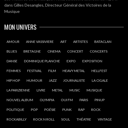
dans
Gilles Desangles, Directeur Général des Victoires de la
Musique
MON UNIVERS
AMOUR
ANNE VASSIVIERE
ART
ARTISTES
BATACLAN
BLUES
BRETAGNE
CINEMA
CONCERT
CONCERTS
DANSE
DOMINIQUE PLANCHE
EXPO
EXPOSITION
FEMMES
FESTIVAL
FILM
HEAVY METAL
HELLFEST
HIP HOP
HUMOUR
JAZZ
JOURNALISTE
LA CIGALE
LA PARIZIENNE
LIVRE
METAL
MUSIC
MUSIQUE
NOUVEL ALBUM
OLYMPIA
OUI FM
PARIS
PINUP
POLITIQUE
POP
POÉSIE
PUNK
RAP
ROCK
ROCKABILLY
ROCK N ROLL
SOUL
THÉATRE
VINTAGE