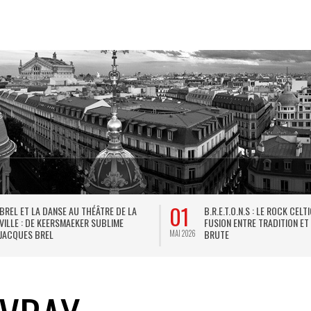
01
BREL ET LA DANSE AU THÉÂTRE DE LA
B.R.E.T.O.N.S : LE ROCK CELT
VILLE : DE KEERSMAEKER SUBLIME
FUSION ENTRE TRADITION ET
JACQUES BREL
BRUTE
MAI 2026