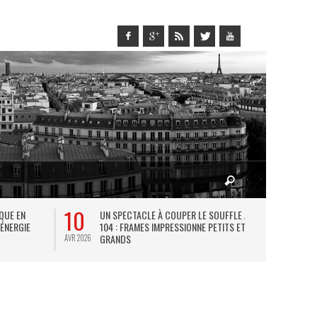
10
27
IQUE EN
UN SPECTACLE À COUPER LE SOUFFLE AU
L
 ÉNERGIE
104 : FRAMES IMPRESSIONNE PETITS ET
TH
GRANDS
AVR 2026
JUIL 2026