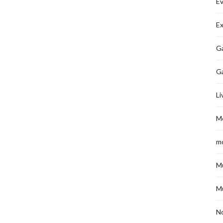
É
Ex
Ga
G
Li
M
m
M
M
No