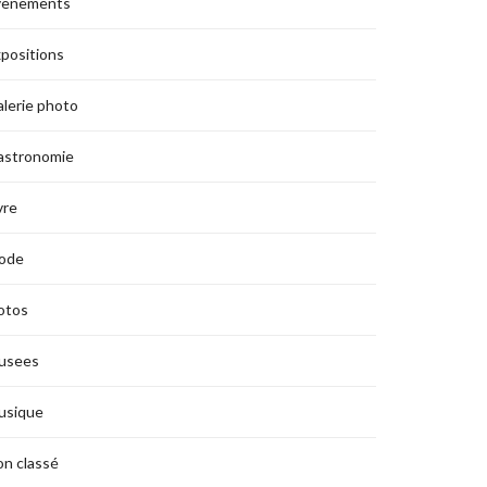
vènements
positions
lerie photo
astronomie
vre
ode
otos
usees
usique
n classé