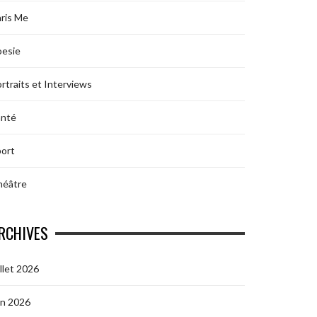
ris Me
oesie
rtraits et Interviews
anté
ort
héâtre
RCHIVES
illet 2026
in 2026