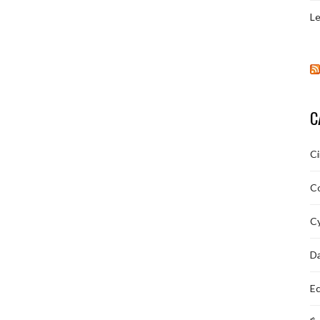
Le
C
C
C
Cy
D
Ec