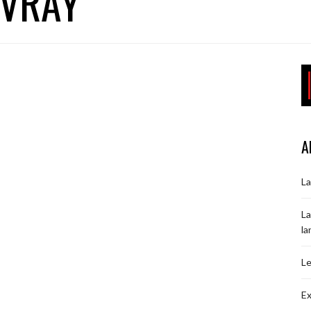
IVRAY
A
La
La
la
Le
Ex