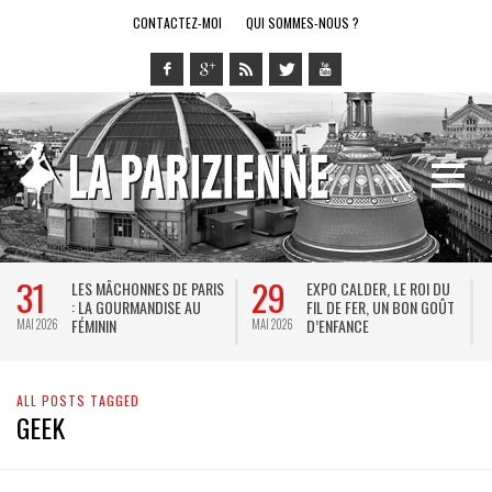
CONTACTEZ-MOI
QUI SOMMES-NOUS ?
31
29
LES MÂCHONNES DE PARIS
EXPO CALDER, LE ROI DU
: LA GOURMANDISE AU
FIL DE FER, UN BON GOÛT
FÉMININ
D’ENFANCE
MAI 2026
MAI 2026
M
ALL POSTS TAGGED
GEEK