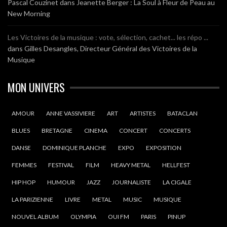
Pascal Couzinet
dans
Jeanette Berger : La Soul à Fleur de Peau au
New Morning
Les Victoires de la musique : vote, sélection, cachet... les répo ...
dans
Gilles Desangles, Directeur Général des Victoires de la
Musique
MON UNIVERS
AMOUR
ANNE VASSIVIERE
ART
ARTISTES
BATACLAN
BLUES
BRETAGNE
CINEMA
CONCERT
CONCERTS
DANSE
DOMINIQUE PLANCHE
EXPO
EXPOSITION
FEMMES
FESTIVAL
FILM
HEAVY METAL
HELLFEST
HIP HOP
HUMOUR
JAZZ
JOURNALISTE
LA CIGALE
LA PARIZIENNE
LIVRE
METAL
MUSIC
MUSIQUE
NOUVEL ALBUM
OLYMPIA
OUI FM
PARIS
PINUP