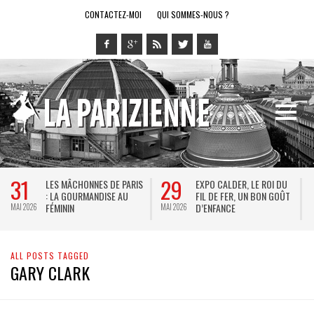
CONTACTEZ-MOI
QUI SOMMES-NOUS ?
31
29
LES MÂCHONNES DE PARIS
EXPO CALDER, LE ROI DU
: LA GOURMANDISE AU
FIL DE FER, UN BON GOÛT
FÉMININ
D’ENFANCE
MAI 2026
MAI 2026
M
ALL POSTS TAGGED
GARY CLARK