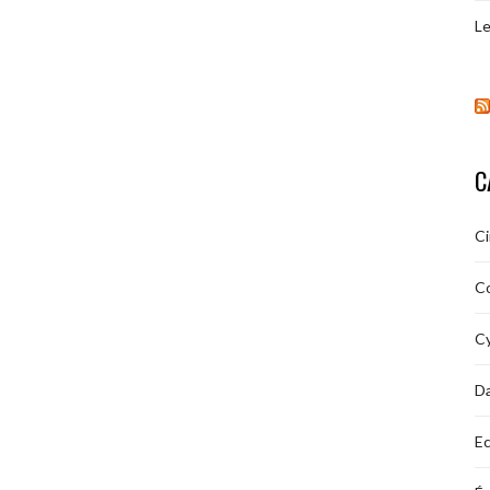
Le
C
C
C
Cy
D
Ec