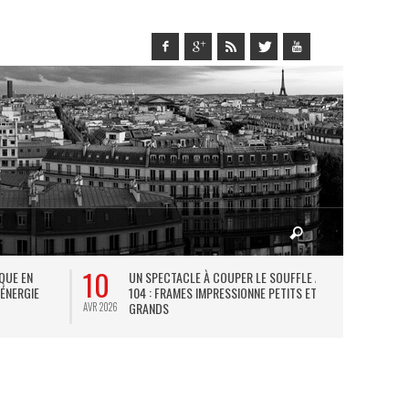
10
27
IQUE EN
UN SPECTACLE À COUPER LE SOUFFLE AU
L
 ÉNERGIE
104 : FRAMES IMPRESSIONNE PETITS ET
TH
GRANDS
AVR 2026
JUIL 2026