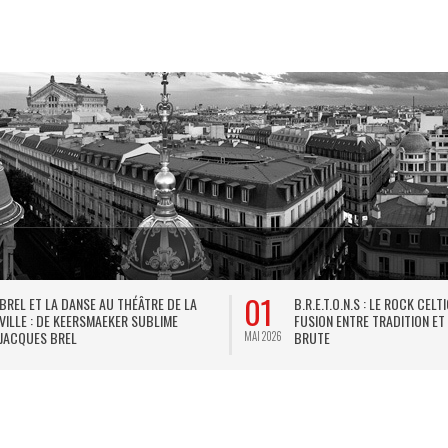
01
BREL ET LA DANSE AU THÉÂTRE DE LA
B.R.E.T.O.N.S : LE ROCK CELT
VILLE : DE KEERSMAEKER SUBLIME
FUSION ENTRE TRADITION ET
JACQUES BREL
BRUTE
MAI 2026