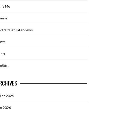
ris Me
oesie
rtraits et Interviews
anté
ort
héâtre
RCHIVES
illet 2026
in 2026