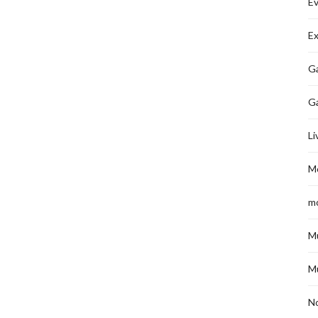
É
Ex
Ga
G
Li
M
m
M
M
No