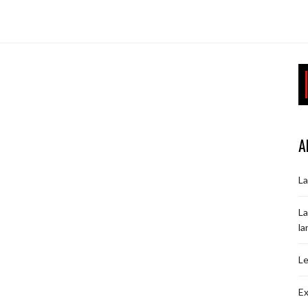
A
La
La
la
Le
Ex