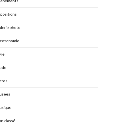
vènements
positions
lerie photo
astronomie
vre
ode
otos
usees
usique
n classé