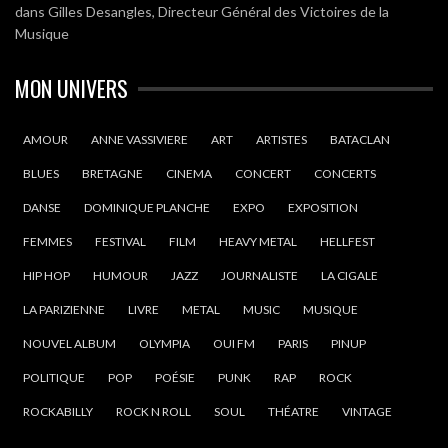
dans
Gilles Desangles, Directeur Général des Victoires de la
Musique
MON UNIVERS
AMOUR
ANNE VASSIVIERE
ART
ARTISTES
BATACLAN
BLUES
BRETAGNE
CINEMA
CONCERT
CONCERTS
DANSE
DOMINIQUE PLANCHE
EXPO
EXPOSITION
FEMMES
FESTIVAL
FILM
HEAVY METAL
HELLFEST
HIP HOP
HUMOUR
JAZZ
JOURNALISTE
LA CIGALE
LA PARIZIENNE
LIVRE
METAL
MUSIC
MUSIQUE
NOUVEL ALBUM
OLYMPIA
OUI FM
PARIS
PINUP
POLITIQUE
POP
POÉSIE
PUNK
RAP
ROCK
ROCKABILLY
ROCK N ROLL
SOUL
THÉATRE
VINTAGE