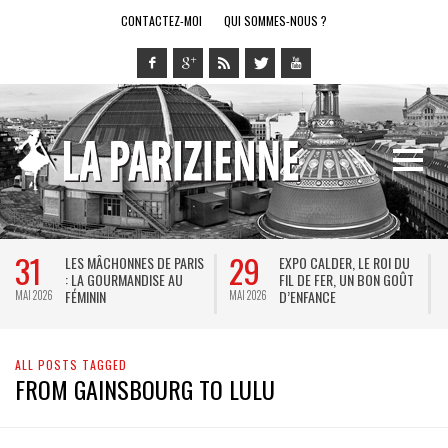
CONTACTEZ-MOI
QUI SOMMES-NOUS ?
31
29
LES MÂCHONNES DE PARIS
EXPO CALDER, LE ROI DU
: LA GOURMANDISE AU
FIL DE FER, UN BON GOÛT
FÉMININ
D’ENFANCE
MAI 2026
MAI 2026
M
ALL POSTS TAGGED
FROM GAINSBOURG TO LULU