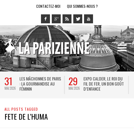
CONTACTEZ-MOI
QUI SOMMES-NOUS ?
31
29
LES MÂCHONNES DE PARIS
EXPO CALDER, LE ROI DU
: LA GOURMANDISE AU
FIL DE FER, UN BON GOÛT
FÉMININ
D’ENFANCE
MAI 2026
MAI 2026
M
ALL POSTS TAGGED
FETE DE L’HUMA