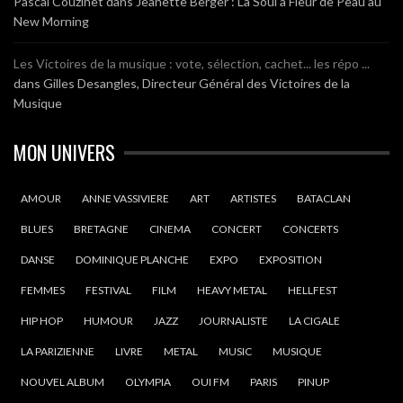
Pascal Couzinet
dans
Jeanette Berger : La Soul à Fleur de Peau au
New Morning
Les Victoires de la musique : vote, sélection, cachet... les répo ...
dans
Gilles Desangles, Directeur Général des Victoires de la
Musique
MON UNIVERS
AMOUR
ANNE VASSIVIERE
ART
ARTISTES
BATACLAN
BLUES
BRETAGNE
CINEMA
CONCERT
CONCERTS
DANSE
DOMINIQUE PLANCHE
EXPO
EXPOSITION
FEMMES
FESTIVAL
FILM
HEAVY METAL
HELLFEST
HIP HOP
HUMOUR
JAZZ
JOURNALISTE
LA CIGALE
LA PARIZIENNE
LIVRE
METAL
MUSIC
MUSIQUE
NOUVEL ALBUM
OLYMPIA
OUI FM
PARIS
PINUP