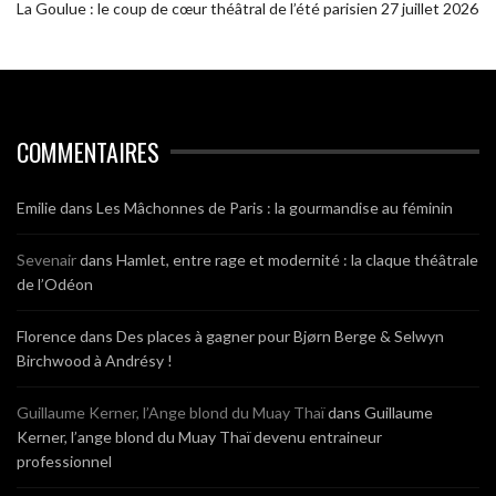
La Goulue : le coup de cœur théâtral de l’été parisien
27 juillet 2026
COMMENTAIRES
Emilie
dans
Les Mâchonnes de Paris : la gourmandise au féminin
Sevenair
dans
Hamlet, entre rage et modernité : la claque théâtrale
de l’Odéon
Florence
dans
Des places à gagner pour Bjørn Berge & Selwyn
Birchwood à Andrésy !
Guillaume Kerner, l’Ange blond du Muay Thaï
dans
Guillaume
Kerner, l’ange blond du Muay Thaï devenu entraineur
professionnel