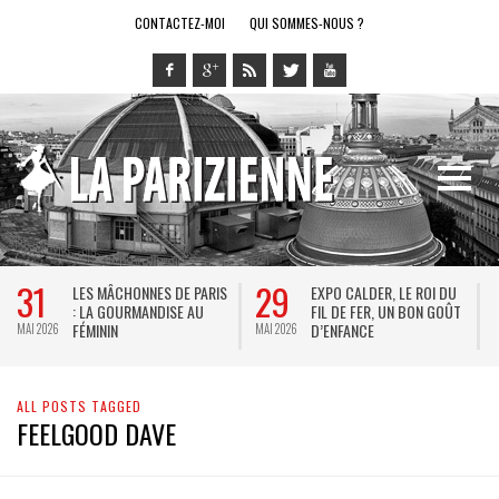
CONTACTEZ-MOI
QUI SOMMES-NOUS ?
31
29
LES MÂCHONNES DE PARIS
EXPO CALDER, LE ROI DU
: LA GOURMANDISE AU
FIL DE FER, UN BON GOÛT
FÉMININ
D’ENFANCE
MAI 2026
MAI 2026
M
ALL POSTS TAGGED
FEELGOOD DAVE