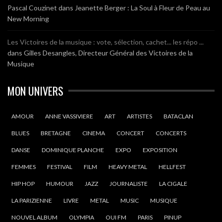
Pascal Couzinet
dans
Jeanette Berger : La Soul à Fleur de Peau au
New Morning
Les Victoires de la musique : vote, sélection, cachet... les répo ...
dans
Gilles Desangles, Directeur Général des Victoires de la
Musique
MON UNIVERS
AMOUR
ANNE VASSIVIERE
ART
ARTISTES
BATACLAN
BLUES
BRETAGNE
CINEMA
CONCERT
CONCERTS
DANSE
DOMINIQUE PLANCHE
EXPO
EXPOSITION
FEMMES
FESTIVAL
FILM
HEAVY METAL
HELLFEST
HIP HOP
HUMOUR
JAZZ
JOURNALISTE
LA CIGALE
LA PARIZIENNE
LIVRE
METAL
MUSIC
MUSIQUE
NOUVEL ALBUM
OLYMPIA
OUI FM
PARIS
PINUP